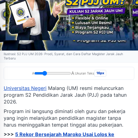
Ilustrasi: S2 PJJ UM 2026: Prodi, Syarat, dan Cara Daftar Magister Jarak Jauh
Terbaru
A
16px
A
Ukuran Teks
Universitas Negeri
Malang (UM) resmi meluncurkan
program S2 Pendidikan Jarak Jauh (PJJ) pada tahun
2026.
Program ini langsung diminati oleh guru dan pekerja
yang ingin melanjutkan pendidikan magister tanpa
harus meninggalkan tempat tinggal atau pekerjaan.
>>>
5 Rekor Bersejarah Maroko Usai Lolos ke