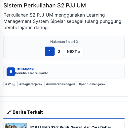
Sistem Perkuliahan S2 PJJ UM
Perkuliahan S2 PJJ UM menggunakan Learning
Management System Sipejar sebagai tulang punggung
pembelajaran daring.
Halaman 1 dari 2
1
2
NEXT »
TIM REDAKSI
E
Penulis: Eko Yulianto
#s2 pjj
#magister jarak
#universitas negeri
#pendidikan jarak
🔗 Berita Terkait
S2 PJJ UM 2026: Prodi, Syarat, dan Cara Daftar