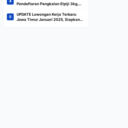
4
Indeks
Pendaftaran Pangkalan Elpiji 3kg,
Kebijakan Baru Penjualan LPG 3
Kilogram
UPDATE Lowongan Kerja Terbaru
5
Jawa Timur Januari 2025, Siapkan
CV dan Persyaratan