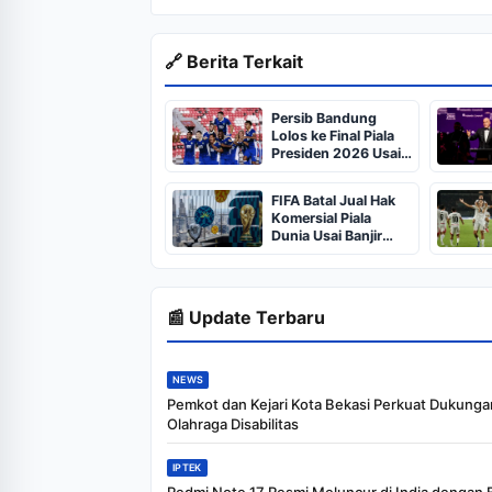
🔗 Berita Terkait
Persib Bandung
Lolos ke Final Piala
Presiden 2026 Usai
Kalahkan Persija 2-1
FIFA Batal Jual Hak
Komersial Piala
Dunia Usai Banjir
Penolakan
📰 Update Terbaru
NEWS
Pemkot dan Kejari Kota Bekasi Perkuat Dukunga
Olahraga Disabilitas
IPTEK