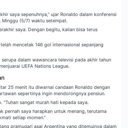
khir saya sepenuhnya,” ujar Ronaldo dalam konferensi
s, Minggu (5/7) waktu setempat.
akhir saya. Dengan begitu, kalian bisa terus
 telah mencetak 146 gol internasional sepanjang
 serupa dalam wawancara televisi pada akhir tahun
l menjuarai UEFA Nations League.
an
itar 25 menit itu diwarnai candaan Ronaldo dengan
rtawan sepertinya ingin mendorongnya pensiun.
o. “Tuhan sangat murah hati kepada saya.
ak pernah saya harapkan untuk menang, terutama
ikmati setiap momen.”
tang pramugari asal Argentina yang ditemuinya dalam