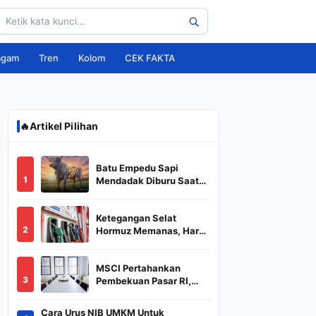
agam
Tren
Kolom
CEK FAKTA
🔥
Artikel Pilihan
Batu Empedu Sapi
1
Mendadak Diburu Saat
Idul Adha 2026, Dari Isi
Perut Jadi Komoditas
Ketegangan Selat
Puluhan Juta
2
Hormuz Memanas, Harga
Minyak Dunia Dekati
US$ 108
MSCI Pertahankan
3
Pembekuan Pasar RI,
BREN dan DSSA
Terancam Keluar dari
Cara Urus NIB UMKM Untuk