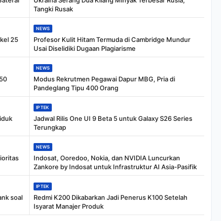
Baterai
Ukraina Serang Dua Kilang Minyak Terbesar Rusia,
Tangki Rusak
NEWS
kel 25
Profesor Kulit Hitam Termuda di Cambridge Mundur
Usai Diselidiki Dugaan Plagiarisme
NEWS
350
Modus Rekrutmen Pegawai Dapur MBG, Pria di
Pandeglang Tipu 400 Orang
IPTEK
iduk
Jadwal Rilis One UI 9 Beta 5 untuk Galaxy S26 Series
Terungkap
NEWS
oritas
Indosat, Ooredoo, Nokia, dan NVIDIA Luncurkan
Zankore by Indosat untuk Infrastruktur AI Asia-Pasifik
IPTEK
nk soal
Redmi K200 Dikabarkan Jadi Penerus K100 Setelah
Isyarat Manajer Produk