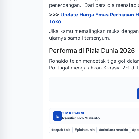
penerbangan. “Dari cara dia menatap s
>>>
Update Harga Emas Perhiasan Har
Toko
Jika kamu memalingkan muka dengan ce
ujarnya sambil tersenyum.
Performa di Piala Dunia 2026
Ronaldo telah mencetak tiga gol dala
Portugal mengalahkan Kroasia 2-1 di 
TIM REDAKSI
E
Penulis: Eko Yulianto
#sepak bola
#piala dunia
#cristiano ronaldo
#po