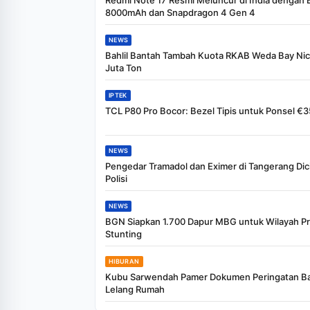
Redmi Note 17 Resmi Meluncur di India dengan 
8000mAh dan Snapdragon 4 Gen 4
NEWS
Bahlil Bantah Tambah Kuota RKAB Weda Bay Nic
Juta Ton
IPTEK
TCL P80 Pro Bocor: Bezel Tipis untuk Ponsel €
NEWS
Pengedar Tramadol dan Eximer di Tangerang Dic
Polisi
NEWS
BGN Siapkan 1.700 Dapur MBG untuk Wilayah Pri
Stunting
HIBURAN
Kubu Sarwendah Pamer Dokumen Peringatan Ba
Lelang Rumah