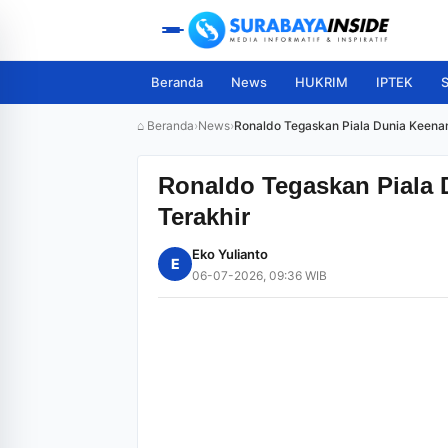
Beranda
News
HUKRIM
IPTEK
S
⌂ Beranda
›
News
›
Ronaldo Tegaskan Piala Dunia Keena
Ronaldo Tegaskan Piala
Terakhir
Eko Yulianto
E
06-07-2026, 09:36 WIB