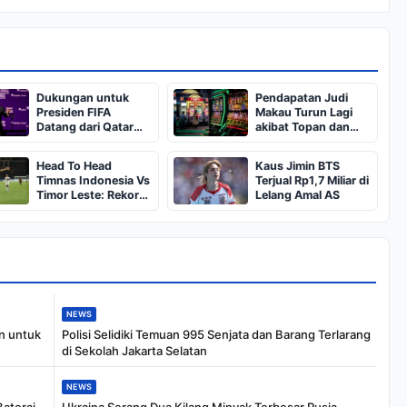
Dukungan untuk
Pendapatan Judi
Presiden FIFA
Makau Turun Lagi
Datang dari Qatar
akibat Topan dan
dan Indonesia
Piala Dunia
Head To Head
Kaus Jimin BTS
Timnas Indonesia Vs
Terjual Rp1,7 Miliar di
Timor Leste: Rekor
Lelang Amal AS
Sempurna Garuda
Jadi Modal Berharga
di Piala AFF 2026
NEWS
n untuk
Polisi Selidiki Temuan 995 Senjata dan Barang Terlarang
di Sekolah Jakarta Selatan
NEWS