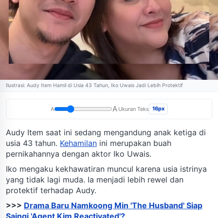
Ilustrasi: Audy Item Hamil di Usia 43 Tahun, Iko Uwais Jadi Lebih Protektif
A
16px
A
Ukuran Teks
Audy Item saat ini sedang mengandung anak ketiga di
usia 43 tahun.
Kehamilan
ini merupakan buah
pernikahannya dengan aktor Iko Uwais.
Iko mengaku kekhawatiran muncul karena usia istrinya
yang tidak lagi muda. Ia menjadi lebih rewel dan
protektif terhadap Audy.
>>>
Drama Baru Namkoong Min 'The Husband' Siap
Saingi 'Agent Kim Reactivated'?