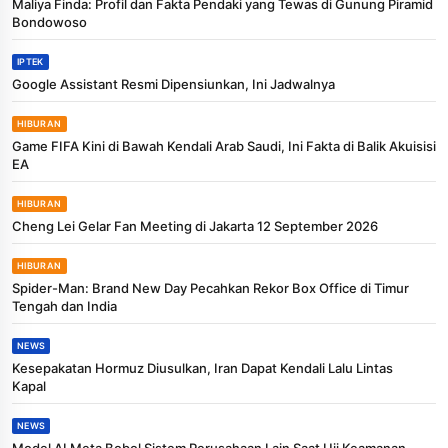
Maliya Finda: Profil dan Fakta Pendaki yang Tewas di Gunung Piramid
Bondowoso
IPTEK
Google Assistant Resmi Dipensiunkan, Ini Jadwalnya
HIBURAN
Game FIFA Kini di Bawah Kendali Arab Saudi, Ini Fakta di Balik Akuisisi
EA
HIBURAN
Cheng Lei Gelar Fan Meeting di Jakarta 12 September 2026
HIBURAN
Spider-Man: Brand New Day Pecahkan Rekor Box Office di Timur
Tengah dan India
NEWS
Kesepakatan Hormuz Diusulkan, Iran Dapat Kendali Lalu Lintas
Kapal
NEWS
Model AI Meta Bobol Sistem Perusahaan Lain Saat Uji Keamanan