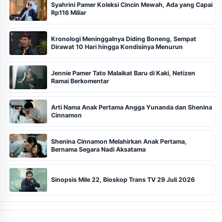
Syahrini Pamer Koleksi Cincin Mewah, Ada yang Capai
Rp116 Miliar
Kronologi Meninggalnya Diding Boneng, Sempat
Dirawat 10 Hari hingga Kondisinya Menurun
Jennie Pamer Tato Malaikat Baru di Kaki, Netizen
Ramai Berkomentar
Arti Nama Anak Pertama Angga Yunanda dan Shenina
Cinnamon
Shenina Cinnamon Melahirkan Anak Pertama,
Bernama Segara Nadi Aksatama
Sinopsis Mile 22, Bioskop Trans TV 29 Juli 2026