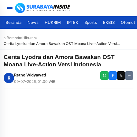
Beranda
News
HUKRIM
IPTEK
Sports
EKBIS
Otomoti
⌂ Beranda
›
Hiburan
›
Cerita Lyodra dan Amora Bawakan OST Moana Live-Action Versi
Indonesia
Cerita Lyodra dan Amora Bawakan OST
Moana Live-Action Versi Indonesia
Retno Widyawati
R
09-07-2026, 01:00 WIB