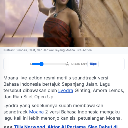
Ilustrasi: Sinopsis, Cast, dan Jadwal Tayang Moana Live-Action
A
16px
A
Ukuran Teks
Moana live-action resmi merilis soundtrack versi
Bahasa Indonesia bertajuk Sepanjang Jalan. Lagu
tersebut dibawakan oleh
Lyodra
Ginting, Amora Lemos,
dan Rian Silet Open Up.
Lyodra yang sebelumnya sudah membawakan
soundtrack
Moana
2 versi Bahasa Indonesia mengaku
lagu kali ini lebih menonjolkan sisi petualangan Moana.
>>>
Tilly Norwood, Aktor AI Pertama, Siap Debut di