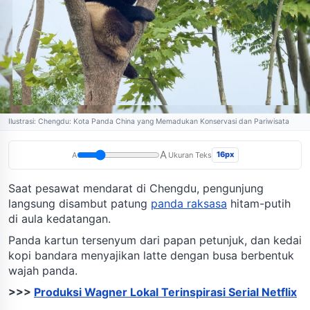
Ilustrasi: Chengdu: Kota Panda China yang Memadukan Konservasi dan Pariwisata
A
16px
A
Ukuran Teks
Saat pesawat mendarat di Chengdu, pengunjung
langsung disambut patung
panda raksasa
hitam-putih
di aula kedatangan.
Panda kartun tersenyum dari papan petunjuk, dan kedai
kopi bandara menyajikan latte dengan busa berbentuk
wajah panda.
>>>
Produksi Wagner Lokal Terinspirasi Serial Netflix