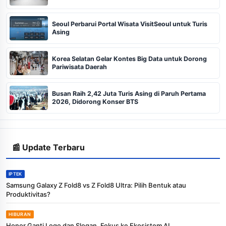
Seoul Perbarui Portal Wisata VisitSeoul untuk Turis
Asing
Korea Selatan Gelar Kontes Big Data untuk Dorong
Pariwisata Daerah
Busan Raih 2,42 Juta Turis Asing di Paruh Pertama
2026, Didorong Konser BTS
📰 Update Terbaru
IPTEK
Samsung Galaxy Z Fold8 vs Z Fold8 Ultra: Pilih Bentuk atau
Produktivitas?
HIBURAN
Honor Ganti Logo dan Slogan, Fokus ke Ekosistem AI