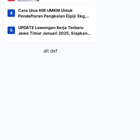
BREN dan DSSA
Terancam Keluar dari
Cara Urus NIB UMKM Untuk
4
Indeks
Pendaftaran Pangkalan Elpiji 3kg,
Kebijakan Baru Penjualan LPG 3
Kilogram
UPDATE Lowongan Kerja Terbaru
5
Jawa Timur Januari 2025, Siapkan
CV dan Persyaratan
alt def