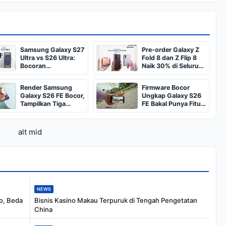
Samsung Galaxy S27
Pre-order Galaxy Z
Ultra vs S26 Ultra:
Fold 8 dan Z Flip 8
Bocoran
Naik 30% di Seluruh
Peningkatan yang
Dunia
Perlu Diketahui
Render Samsung
Firmware Bocor
Galaxy S26 FE Bocor,
Ungkap Galaxy S26
Tampilkan Tiga
FE Bakal Punya Fitur
Pilihan Warna
Horizontal Lock
alt mid
NEWS
o, Beda
Bisnis Kasino Makau Terpuruk di Tengah Pengetatan
China