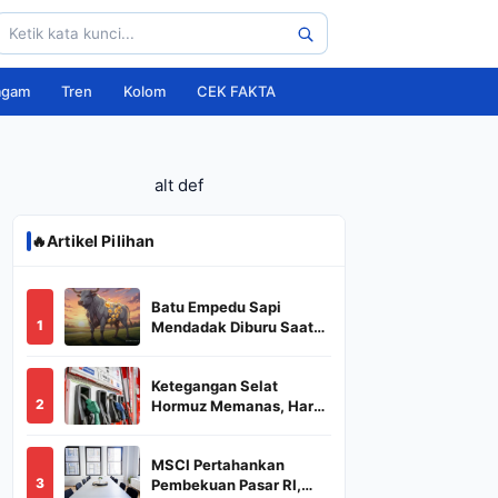
agam
Tren
Kolom
CEK FAKTA
alt def
🔥
Artikel Pilihan
Batu Empedu Sapi
1
Mendadak Diburu Saat
Idul Adha 2026, Dari Isi
Perut Jadi Komoditas
Ketegangan Selat
Puluhan Juta
2
Hormuz Memanas, Harga
Minyak Dunia Dekati
US$ 108
MSCI Pertahankan
3
Pembekuan Pasar RI,