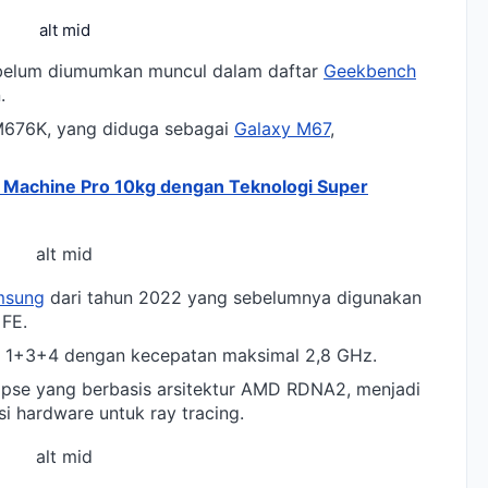
alt mid
belum diumumkan muncul dalam daftar
Geekbench
.
676K, yang diduga sebagai
Galaxy M67
,
g Machine Pro 10kg dengan Teknologi Super
alt mid
msung
dari tahun 2022 yang sebelumnya digunakan
 FE.
PU 1+3+4 dengan kecepatan maksimal 2,8 GHz.
se yang berbasis arsitektur AMD RDNA2, menjadi
 hardware untuk ray tracing.
alt mid