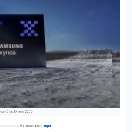
ngan Chip Exynos 2200
A
16px
Ukuran Teks