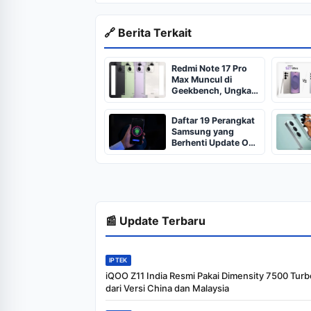
🔗 Berita Terkait
Redmi Note 17 Pro
Max Muncul di
Geekbench, Ungkap
Snapdragon 6 Gen 5
dan RAM 8GB
Daftar 19 Perangkat
Samsung yang
Berhenti Update OS
Setelah Android 17
📰 Update Terbaru
IPTEK
iQOO Z11 India Resmi Pakai Dimensity 7500 Turb
dari Versi China dan Malaysia