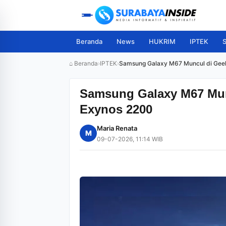
Beranda
News
HUKRIM
IPTEK
S
⌂ Beranda
›
IPTEK
›
Samsung Galaxy M67 Muncul di Gee
Samsung Galaxy M67 Mun
Exynos 2200
Maria Renata
M
09-07-2026, 11:14 WIB