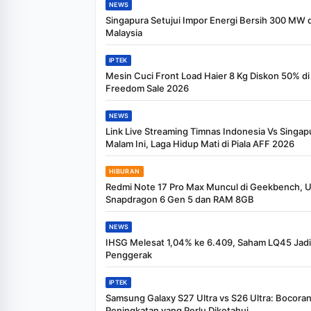
NEWS
Singapura Setujui Impor Energi Bersih 300 MW d
Malaysia
IPTEK
Mesin Cuci Front Load Haier 8 Kg Diskon 50% di
Freedom Sale 2026
NEWS
Link Live Streaming Timnas Indonesia Vs Singap
Malam Ini, Laga Hidup Mati di Piala AFF 2026
HIBURAN
Redmi Note 17 Pro Max Muncul di Geekbench, 
Snapdragon 6 Gen 5 dan RAM 8GB
NEWS
IHSG Melesat 1,04% ke 6.409, Saham LQ45 Jad
Penggerak
IPTEK
Samsung Galaxy S27 Ultra vs S26 Ultra: Bocora
Peningkatan yang Perlu Diketahui