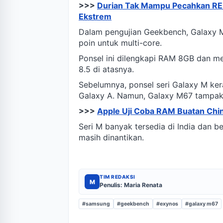
>>>
Durian Tak Mampu Pecahkan RED
Ekstrem
Dalam pengujian Geekbench, Galaxy M
poin untuk multi-core.
Ponsel ini dilengkapi RAM 8GB dan m
8.5 di atasnya.
Sebelumnya, ponsel seri Galaxy M ker
Galaxy A. Namun, Galaxy M67 tampak
>>>
Apple Uji Coba RAM Buatan China
Seri M banyak tersedia di India dan be
masih dinantikan.
TIM REDAKSI
M
Penulis: Maria Renata
#samsung
#geekbench
#exynos
#galaxy m67