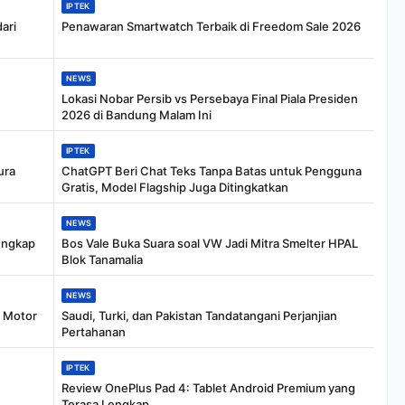
IPTEK
ari
Penawaran Smartwatch Terbaik di Freedom Sale 2026
NEWS
Lokasi Nobar Persib vs Persebaya Final Piala Presiden
2026 di Bandung Malam Ini
IPTEK
ura
ChatGPT Beri Chat Teks Tanpa Batas untuk Pengguna
Gratis, Model Flagship Juga Ditingkatkan
NEWS
Ungkap
Bos Vale Buka Suara soal VW Jadi Mitra Smelter HPAL
Blok Tanamalia
NEWS
i Motor
Saudi, Turki, dan Pakistan Tandatangani Perjanjian
Pertahanan
IPTEK
n
Review OnePlus Pad 4: Tablet Android Premium yang
Terasa Lengkap