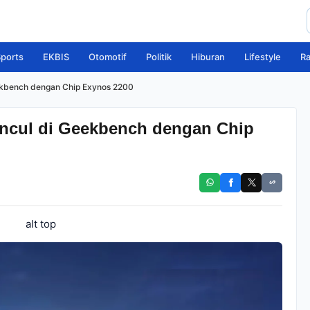
ports
EKBIS
Otomotif
Politik
Hiburan
Lifestyle
R
kbench dengan Chip Exynos 2200
cul di Geekbench dengan Chip
alt top