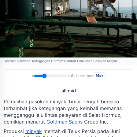
Ilustrasi: Goldman: Ketegangan Hormuz Hambat Pemulihan Pasokan Minyak
A
16px
A
Ukuran Teks
alt mid
Pemulihan pasokan minyak Timur Tengah berisiko
terhambat jika ketegangan yang kembali memanas
mengganggu lalu lintas pelayaran di Selat Hormuz,
demikian menurut
Goldman Sachs
Group Inc.
Produksi
minyak
mentah di Teluk Persia pada Juni