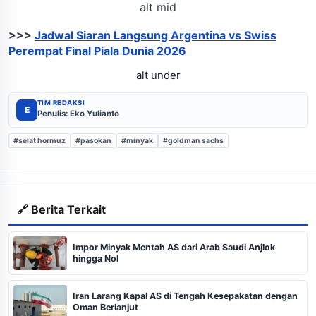
alt mid
>>>
Jadwal Siaran Langsung Argentina vs Swiss
Perempat Final Piala Dunia 2026
alt under
TIM REDAKSI
E
Penulis: Eko Yulianto
#selat hormuz
#pasokan
#minyak
#goldman sachs
🔗 Berita Terkait
Impor Minyak Mentah AS dari Arab Saudi Anjlok
hingga Nol
Iran Larang Kapal AS di Tengah Kesepakatan dengan
Oman Berlanjut