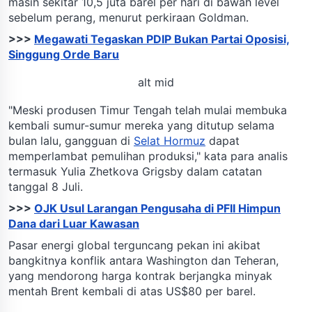
masih sekitar 10,5 juta barel per hari di bawah level
sebelum perang, menurut perkiraan Goldman.
>>>
Megawati Tegaskan PDIP Bukan Partai Oposisi,
Singgung Orde Baru
alt mid
"Meski produsen Timur Tengah telah mulai membuka
kembali sumur-sumur mereka yang ditutup selama
bulan lalu, gangguan di
Selat Hormuz
dapat
memperlambat pemulihan produksi," kata para analis
termasuk Yulia Zhetkova Grigsby dalam catatan
tanggal 8 Juli.
>>>
OJK Usul Larangan Pengusaha di PFII Himpun
Dana dari Luar Kawasan
Pasar energi global terguncang pekan ini akibat
bangkitnya konflik antara Washington dan Teheran,
yang mendorong harga kontrak berjangka minyak
mentah Brent kembali di atas US$80 per barel.