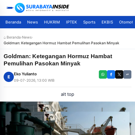
Beranda
News
HUKRIM
IPTEK
Sports
EKBIS
Otomoti
⌂ Beranda
›
News
›
Goldman: Ketegangan Hormuz Hambat Pemulihan Pasokan Minyak
Goldman: Ketegangan Hormuz Hambat
Pemulihan Pasokan Minyak
Eko Yulianto
E
09-07-2026, 13:00 WIB
alt top