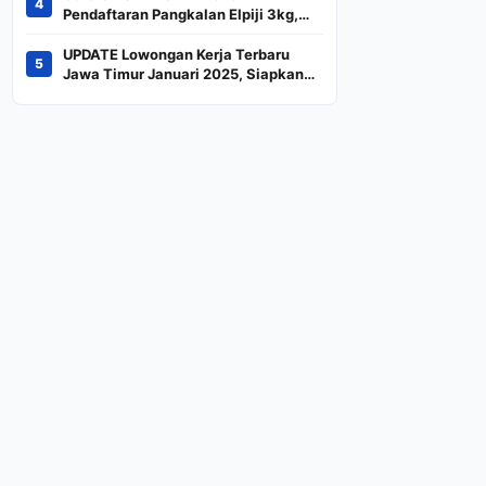
4
Indeks
Pendaftaran Pangkalan Elpiji 3kg,
Kebijakan Baru Penjualan LPG 3
Kilogram
UPDATE Lowongan Kerja Terbaru
5
Jawa Timur Januari 2025, Siapkan
CV dan Persyaratan