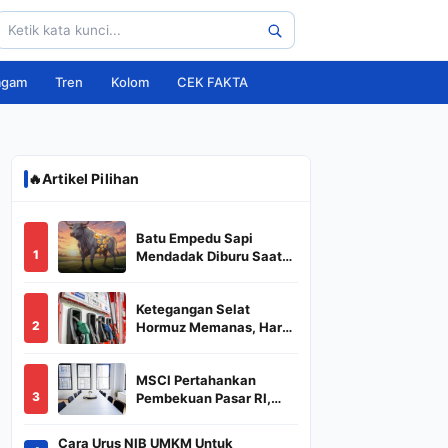
agam
Tren
Kolom
CEK FAKTA
🔥
Artikel Pilihan
Batu Empedu Sapi
1
Mendadak Diburu Saat
Idul Adha 2026, Dari Isi
Perut Jadi Komoditas
Ketegangan Selat
Puluhan Juta
2
Hormuz Memanas, Harga
Minyak Dunia Dekati
US$ 108
MSCI Pertahankan
3
Pembekuan Pasar RI,
BREN dan DSSA
Terancam Keluar dari
Cara Urus NIB UMKM Untuk