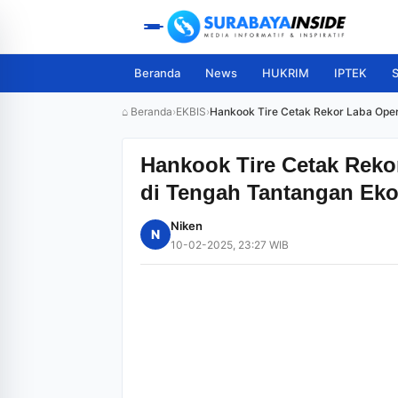
Beranda
News
HUKRIM
IPTEK
S
⌂ Beranda
›
EKBIS
›
Hankook Tire Cetak Rekor Laba Oper
Hankook Tire Cetak Rekor
di Tengah Tantangan Ek
Niken
N
10-02-2025, 23:27 WIB