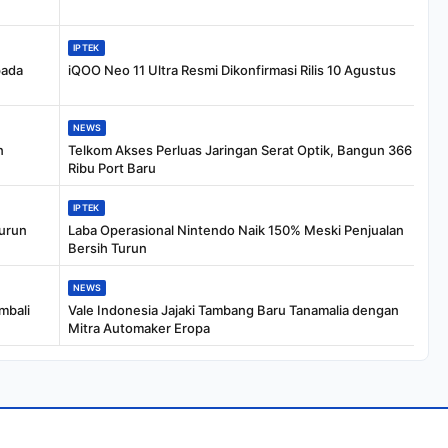
IPTEK
pada
iQOO Neo 11 Ultra Resmi Dikonfirmasi Rilis 10 Agustus
NEWS
n
Telkom Akses Perluas Jaringan Serat Optik, Bangun 366
Ribu Port Baru
IPTEK
Turun
Laba Operasional Nintendo Naik 150% Meski Penjualan
Bersih Turun
NEWS
mbali
Vale Indonesia Jajaki Tambang Baru Tanamalia dengan
Mitra Automaker Eropa