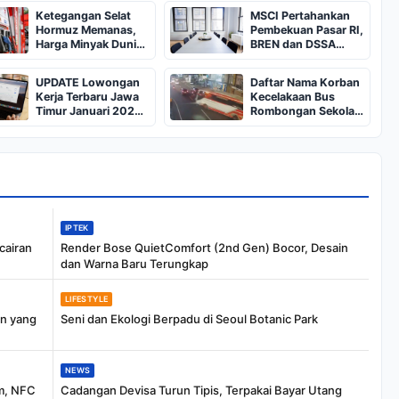
Ketegangan Selat
MSCI Pertahankan
Hormuz Memanas,
Pembekuan Pasar RI,
Harga Minyak Dunia
BREN dan DSSA
Dekati US$ 108
Terancam Keluar dari
Indeks
UPDATE Lowongan
Daftar Nama Korban
Kerja Terbaru Jawa
Kecelakaan Bus
Timur Januari 2025,
Rombongan Sekolah
Siapkan CV dan
dari Bali di Kota Batu:
Persyaratan
Salah Satunya Ada
Balita
IPTEK
cairan
Render Bose QuietComfort (2nd Gen) Bocor, Desain
dan Warna Baru Terungkap
LIFESTYLE
an yang
Seni dan Ekologi Berpadu di Seoul Botanic Park
NEWS
m, NFC
Cadangan Devisa Turun Tipis, Terpakai Bayar Utang