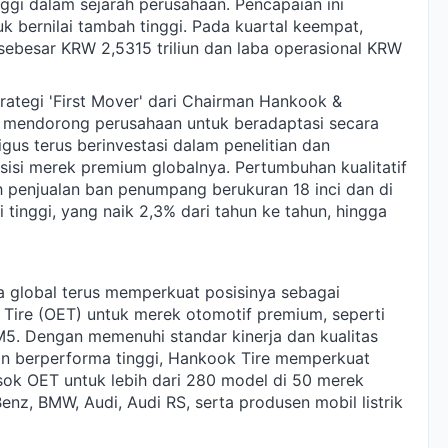
inggi dalam sejarah perusahaan. Pencapaian ini
 bernilai tambah tinggi. Pada kuartal keempat,
ebesar KRW 2,5315 triliun dan laba operasional KRW
trategi 'First Mover' dari Chairman Hankook &
mendorong perusahaan untuk beradaptasi secara
igus terus berinvestasi dalam penelitian dan
si merek premium globalnya. Pertumbuhan kualitatif
h penjualan ban penumpang berukuran 18 inci dan di
i tinggi, yang naik 2,3% dari tahun ke tahun, hingga
a global terus memperkuat posisinya sebagai
 Tire (OET) untuk merek otomotif premium, seperti
 Dengan memenuhi standar kinerja dan kualitas
an berperforma tinggi, Hankook Tire memperkuat
ok OET untuk lebih dari 280 model di 50 merek
nz, BMW, Audi, Audi RS, serta produsen mobil listrik