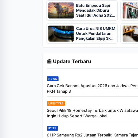
Batu Empedu Sapi
Mendadak Diburu
Saat Idul Adha 2026,
Dari Isi Perut Jadi
Komoditas Puluhan
Cara Urus NIB UMKM
Juta
Untuk Pendaftaran
Pangkalan Elpiji 3kg,
Kebijakan Baru
Penjualan LPG 3
Kilogram
📰 Update Terbaru
NEWS
Cara Cek Bansos Agustus 2026 dan Jadwal Pen
PKH Tahap 3
LIFESTYLE
Seoul Pilih 18 Homestay Terbaik untuk Wisataw
Ingin Hidup Seperti Warga Lokal
IPTEK
6 HP Samsung Rp2 Jutaan Terbaik: Kamera Taja