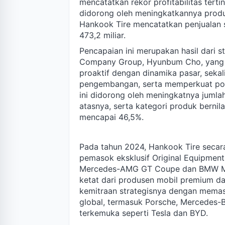
mencatatkan rekor profitabilitas tert
didorong oleh meningkatkannya produk
Hankook Tire mencatatkan penjualan s
473,2 miliar.
Pencapaian ini merupakan hasil dari s
Company Group, Hyunbum Cho, yang 
proaktif dengan dinamika pasar, sekal
pengembangan, serta memperkuat posi
ini didorong oleh meningkatnya jumla
atasnya, serta kategori produk bernila
mencapai 46,5%.
Pada tahun 2024, Hankook Tire secar
pemasok eksklusif Original Equipment
Mercedes-AMG GT Coupe dan BMW M5.
ketat dari produsen mobil premium d
kemitraan strategisnya dengan memas
global, termasuk Porsche, Mercedes-Be
terkemuka seperti Tesla dan BYD.