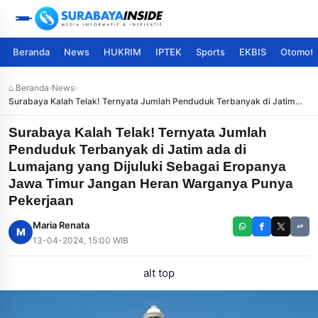
Beranda
News
HUKRIM
IPTEK
Sports
EKBIS
Otomoti
⌂ Beranda
›
News
›
Surabaya Kalah Telak! Ternyata Jumlah Penduduk Terbanyak di Jatim
ada di Lumajang yang Dijuluki Sebagai Eropanya Jawa Timur Jangan
Heran Warganya Punya Pekerjaan
Surabaya Kalah Telak! Ternyata Jumlah
Penduduk Terbanyak di Jatim ada di
Lumajang yang Dijuluki Sebagai Eropanya
Jawa Timur Jangan Heran Warganya Punya
Pekerjaan
Maria Renata
M
13-04-2024, 15:00 WIB
alt top