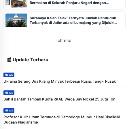
Bermakna di Seluruh Penjuru Negeri dengan
Transformasi Kantor Cabang
Surabaya Kalah Telak! Ternyata Jumlah Penduduk
Terbanyak di Jatim ada di Lumajang yang Dijuluki
Sebagai Eropanya Jawa Timur Jangan Heran
Warganya Punya Pekerjaan
alt mid
📰 Update Terbaru
NEWS
Ukraina Serang Dua Kilang Minyak Terbesar Rusia, Tangki Rusak
NEWS
Bahlil Bantah Tambah Kuota RKAB Weda Bay Nickel 25 Juta Ton
NEWS
Profesor Kulit Hitam Termuda di Cambridge Mundur Usai Diselidiki
Dugaan Plagiarisme