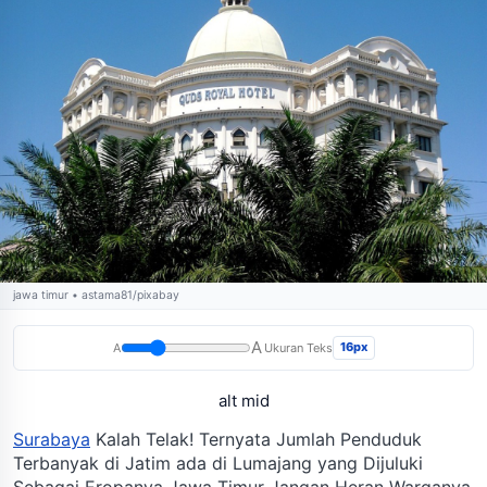
jawa timur • astama81/pixabay
A
16px
A
Ukuran Teks
alt mid
Surabaya
Kalah Telak! Ternyata Jumlah Penduduk
Terbanyak di Jatim ada di Lumajang yang Dijuluki
Sebagai Eropanya Jawa Timur Jangan Heran Warganya