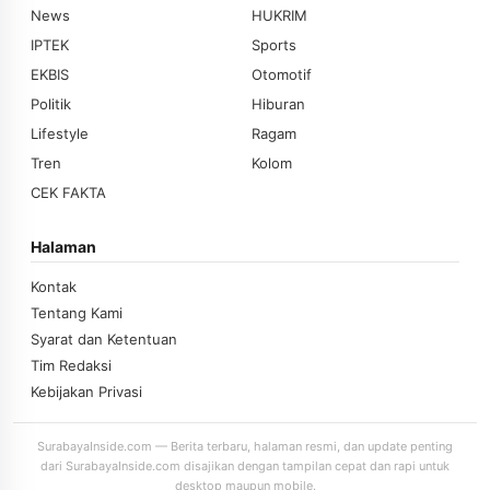
News
HUKRIM
IPTEK
Sports
EKBIS
Otomotif
Politik
Hiburan
Lifestyle
Ragam
Tren
Kolom
CEK FAKTA
Halaman
Kontak
Tentang Kami
Syarat dan Ketentuan
Tim Redaksi
Kebijakan Privasi
SurabayaInside.com — Berita terbaru, halaman resmi, dan update penting
dari SurabayaInside.com disajikan dengan tampilan cepat dan rapi untuk
desktop maupun mobile.