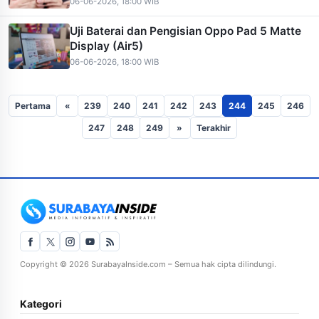
06-06-2026, 18:00 WIB
Uji Baterai dan Pengisian Oppo Pad 5 Matte
Display (Air5)
06-06-2026, 18:00 WIB
Pertama
«
239
240
241
242
243
244
245
246
247
248
249
»
Terakhir
Copyright © 2026 SurabayaInside.com – Semua hak cipta dilindungi.
Kategori