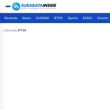
Beranda
News
HUKRIM
IPTEK
Sports
EKBIS
Otomoti
⌂ Beranda
›
IPTEK