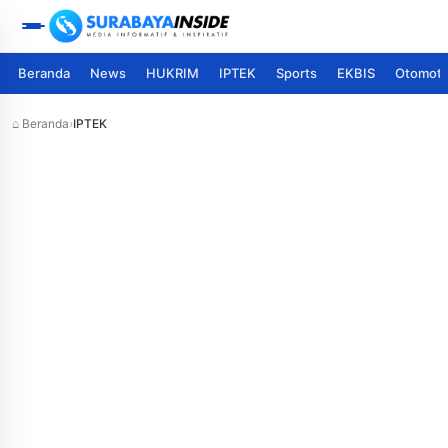
Beranda
News
HUKRIM
IPTEK
Sports
EKBIS
Otomoti
⌂ Beranda
›
IPTEK