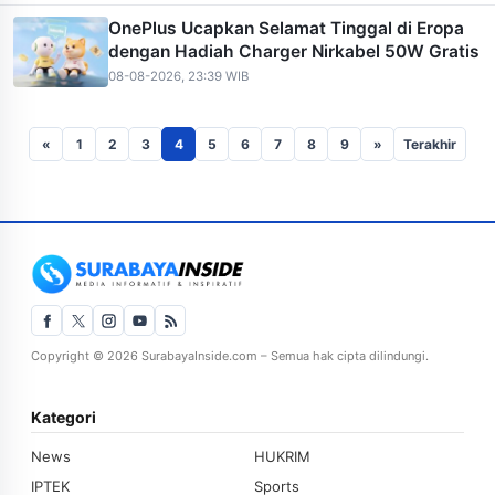
OnePlus Ucapkan Selamat Tinggal di Eropa
dengan Hadiah Charger Nirkabel 50W Gratis
08-08-2026, 23:39 WIB
«
1
2
3
4
5
6
7
8
9
»
Terakhir
Copyright © 2026 SurabayaInside.com – Semua hak cipta dilindungi.
Kategori
News
HUKRIM
IPTEK
Sports