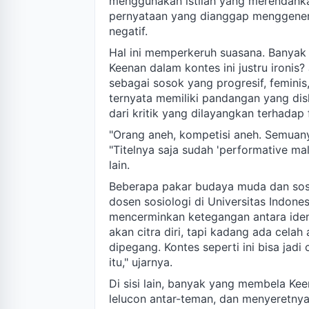
menggunakan istilah yang merendahka
pernyataan yang dianggap menggenera
negatif.
Hal ini memperkeruh suasana. Banya
Keenan dalam kontes ini justru ironi
sebagai sosok yang progresif, feminis, 
ternyata memiliki pandangan yang disk
dari kritik yang dilayangkan terhada
"Orang aneh, kompetisi aneh. Semuany
"Titelnya saja sudah 'performative mal
lain.
Beberapa pakar budaya muda dan sosio
dosen sosiologi di Universitas Indone
mencerminkan ketegangan antara identi
akan citra diri, tapi kadang ada celah
dipegang. Kontes seperti ini bisa ja
itu," ujarnya.
Di sisi lain, banyak yang membela Ke
lelucon antar-teman, dan menyeretnya