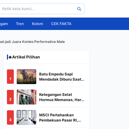
agam
Tren
Kolom
CEK FAKTA
at jadi Juara Kontes Performative Male
🔥
Artikel Pilihan
Batu Empedu Sapi
1
Mendadak Diburu Saat
Idul Adha 2026, Dari Isi
Perut Jadi Komoditas
Ketegangan Selat
Puluhan Juta
2
Hormuz Memanas, Harga
Minyak Dunia Dekati
US$ 108
MSCI Pertahankan
3
Pembekuan Pasar RI,
BREN dan DSSA