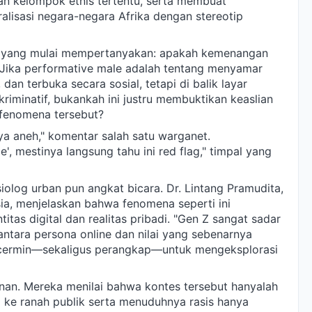
n kelompok etnis tertentu, serta membuat
lisasi negara-negara Afrika dengan stereotip
k yang mulai mempertanyakan: apakah kemenangan
s? Jika performative male adalah tentang menyamar
dan terbuka secara sosial, tetapi di balik layar
riminatif, bukankah ini justru membuktikan keaslian
p fenomena tersebut?
a aneh," komentar salah satu warganet.
e', mestinya langsung tahu ini red flag," timpal yang
log urban pun angkat bicara. Dr. Lintang Pramudita,
sia, menjelaskan bahwa fenomena seperti ini
tas digital dan realitas pribadi. "Gen Z sangat sadar
 antara persona online dan nilai yang sebenarnya
di cermin—sekaligus perangkap—untuk mengeksplorasi
enan. Mereka menilai bahwa kontes tersebut hanyalah
 ke ranah publik serta menuduhnya rasis hanya