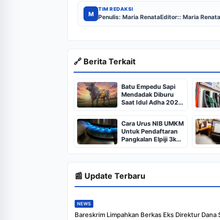
TIM REDAKSI
M
Penulis: Maria Renata
Editor:: Maria Renat
🔗 Berita Terkait
Batu Empedu Sapi
Mendadak Diburu
Saat Idul Adha 2026,
Dari Isi Perut Jadi
Komoditas Puluhan
Cara Urus NIB UMKM
Juta
Untuk Pendaftaran
Pangkalan Elpiji 3kg,
Kebijakan Baru
Penjualan LPG 3
Kilogram
📰 Update Terbaru
NEWS
Bareskrim Limpahkan Berkas Eks Direktur Dana 