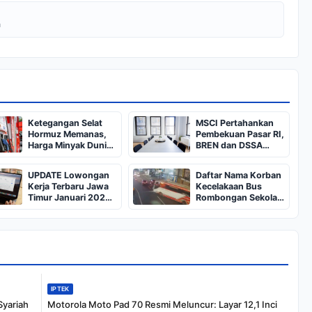
a
Ketegangan Selat
MSCI Pertahankan
Hormuz Memanas,
Pembekuan Pasar RI,
Harga Minyak Dunia
BREN dan DSSA
Dekati US$ 108
Terancam Keluar dari
Indeks
UPDATE Lowongan
Daftar Nama Korban
Kerja Terbaru Jawa
Kecelakaan Bus
Timur Januari 2025,
Rombongan Sekolah
Siapkan CV dan
dari Bali di Kota Batu:
Persyaratan
Salah Satunya Ada
Balita
IPTEK
Syariah
Motorola Moto Pad 70 Resmi Meluncur: Layar 12,1 Inci