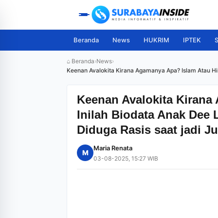
Beranda
News
HUKRIM
IPTEK
S
⌂ Beranda
›
News
›
Keenan Avalokita Kirana Agamanya Apa? Islam Atau Hin
Keenan Avalokita Kirana
Inilah Biodata Anak Dee 
Diduga Rasis saat jadi J
Maria Renata
M
03-08-2025, 15:27 WIB