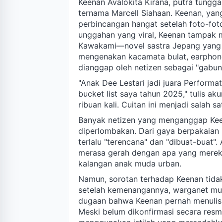
Keenan Avalokita Kirana, putra tunggal
ternama Marcell Siahaan. Keenan, yan
perbincangan hangat setelah foto-foto
unggahan yang viral, Keenan tampak
Kawakami—novel sastra Jepang yang 
mengenakan kacamata bulat, earphone 
dianggap oleh netizen sebagai "gabun
"Anak Dee Lestari jadi juara Performa
bucket list saya tahun 2025," tulis a
ribuan kali. Cuitan ini menjadi salah 
Banyak netizen yang menganggap Keena
diperlombakan. Dari gaya berpakaian
terlalu "terencana" dan "dibuat-buat
merasa gerah dengan apa yang mereka
kalangan anak muda urban.
Namun, sorotan terhadap Keenan tidak
setelah kemenangannya, warganet mula
dugaan bahwa Keenan pernah menulisk
Meski belum dikonfirmasi secara res