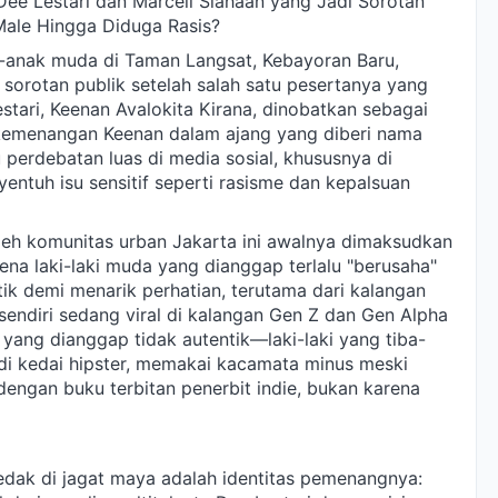
Dee Lestari dan Marcell Siahaan yang Jadi Sorotan
Male Hingga Diduga Rasis?
k-anak muda di Taman Langsat, Kebayoran Baru,
i sorotan publik setelah salah satu pesertanya yang
estari, Keenan Avalokita Kirana, dinobatkan sebagai
kemenangan Keenan dalam ajang yang diberi nama
 perdebatan luas di media sosial, khususnya di
yentuh isu sensitif seperti rasisme dan kepalsuan
leh komunitas urban Jakarta ini awalnya dimaksudkan
ena laki-laki muda yang dianggap terlalu "berusaha"
istik demi menarik perhatian, terutama dari kalangan
sendiri sedang viral di kalangan Gen Z dan Gen Alpha
u yang dianggap tidak autentik—laki-laki yang tiba-
di kedai hipster, memakai kacamata minus meski
engan buku terbitan penerbit indie, bukan karena
dak di jagat maya adalah identitas pemenangnya: