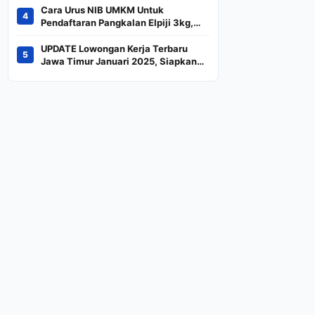
Terancam Keluar dari
Cara Urus NIB UMKM Untuk
4
Indeks
Pendaftaran Pangkalan Elpiji 3kg,
Kebijakan Baru Penjualan LPG 3
Kilogram
UPDATE Lowongan Kerja Terbaru
5
Jawa Timur Januari 2025, Siapkan
CV dan Persyaratan