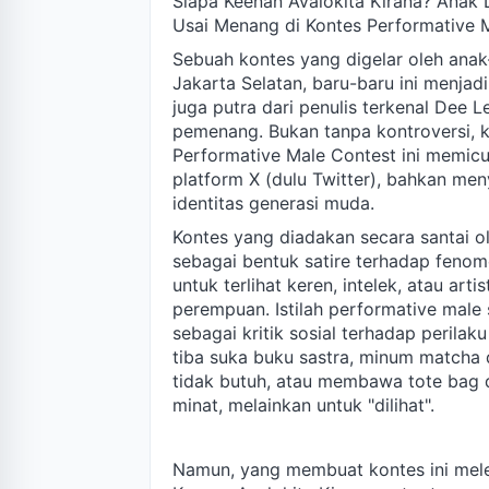
Siapa Keenan Avalokita Kirana? Anak 
Usai Menang di Kontes Performative 
Sebuah kontes yang digelar oleh ana
Jakarta Selatan, baru-baru ini menjad
juga putra dari penulis terkenal Dee L
pemenang. Bukan tanpa kontroversi, 
Performative Male Contest ini memicu
platform X (dulu Twitter), bahkan men
identitas generasi muda.
Kontes yang diadakan secara santai o
sebagai bentuk satire terhadap fenom
untuk terlihat keren, intelek, atau art
perempuan. Istilah performative male 
sebagai kritik sosial terhadap perilak
tiba suka buku sastra, minum matcha 
tidak butuh, atau membawa tote bag d
minat, melainkan untuk "dilihat".
Namun, yang membuat kontes ini mele