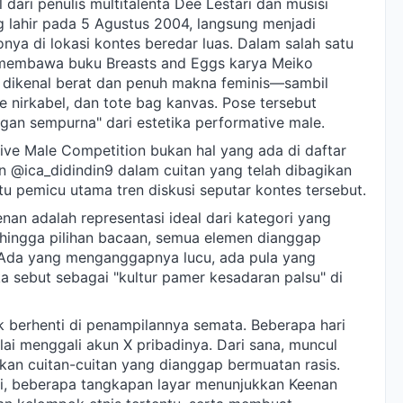
 dari penulis multitalenta Dee Lestari dan musisi
g lahir pada 5 Agustus 2004, langsung menjadi
nya di lokasi kontes beredar luas. Dalam salah satu
 membawa buku Breasts and Eggs karya Meiko
dikenal berat dan penuh makna feminis—sambil
nirkabel, dan tote bag kanvas. Pose tersebut
gan sempurna" dari estetika performative male.
tive Male Competition bukan hal yang ada di daftar
kun @ica_didindin9 dalam cuitan yang telah dibagikan
satu pemicu utama tren diskusi seputar kontes tersebut.
n adalah representasi ideal dari kategori yang
 hingga pilihan bacaan, semua elemen dianggap
". Ada yang menganggapnya lucu, ada pula yang
 sebut sebagai "kultur pamer kesadaran palsu" di
 berhenti di penampilannya semata. Beberapa hari
i menggali akun X pribadinya. Dari sana, muncul
an cuitan-cuitan yang dianggap bermuatan rasis.
mi, beberapa tangkapan layar menunjukkan Keenan