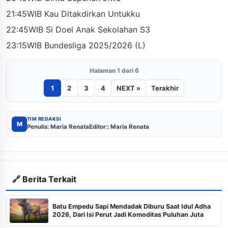
21:45WIB Kau Ditakdirkan Untukku
22:45WIB Si Doel Anak Sekolahan S3
23:15WIB Bundesliga 2025/2026 (L)
Halaman 1 dari 6
1
2
3
4
NEXT »
Terakhir
TIM REDAKSI
M
Penulis: Maria Renata
Editor:: Maria Renata
🔗 Berita Terkait
Batu Empedu Sapi Mendadak Diburu Saat Idul Adha
2026, Dari Isi Perut Jadi Komoditas Puluhan Juta