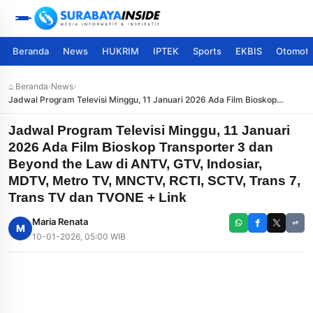
Beranda
News
HUKRIM
IPTEK
Sports
EKBIS
Otomoti
⌂ Beranda
›
News
›
Jadwal Program Televisi Minggu, 11 Januari 2026 Ada Film Bioskop
Transporter 3 dan Beyond the Law di ANTV, GTV, Indosiar, MDTV, Metro
TV, MNCTV, RCTI, SCTV, Trans 7, Trans TV dan TVONE + Link
Jadwal Program Televisi Minggu, 11 Januari
2026 Ada Film Bioskop Transporter 3 dan
Beyond the Law di ANTV, GTV, Indosiar,
MDTV, Metro TV, MNCTV, RCTI, SCTV, Trans 7,
Trans TV dan TVONE + Link
Maria Renata
M
10-01-2026, 05:00 WIB