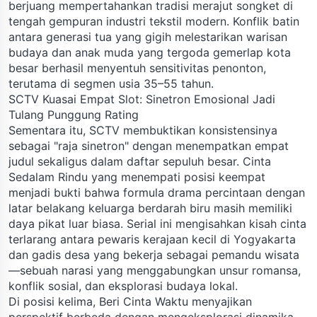
berjuang mempertahankan tradisi merajut songket di
tengah gempuran industri tekstil modern. Konflik batin
antara generasi tua yang gigih melestarikan warisan
budaya dan anak muda yang tergoda gemerlap kota
besar berhasil menyentuh sensitivitas penonton,
terutama di segmen usia 35–55 tahun.
SCTV Kuasai Empat Slot: Sinetron Emosional Jadi
Tulang Punggung Rating
Sementara itu, SCTV membuktikan konsistensinya
sebagai "raja sinetron" dengan menempatkan empat
judul sekaligus dalam daftar sepuluh besar. Cinta
Sedalam Rindu yang menempati posisi keempat
menjadi bukti bahwa formula drama percintaan dengan
latar belakang keluarga berdarah biru masih memiliki
daya pikat luar biasa. Serial ini mengisahkan kisah cinta
terlarang antara pewaris kerajaan kecil di Yogyakarta
dan gadis desa yang bekerja sebagai pemandu wisata
—sebuah narasi yang menggabungkan unsur romansa,
konflik sosial, dan eksplorasi budaya lokal.
Di posisi kelima, Beri Cinta Waktu menyajikan
perspektif berbeda dengan mengeksplorasi dinamika