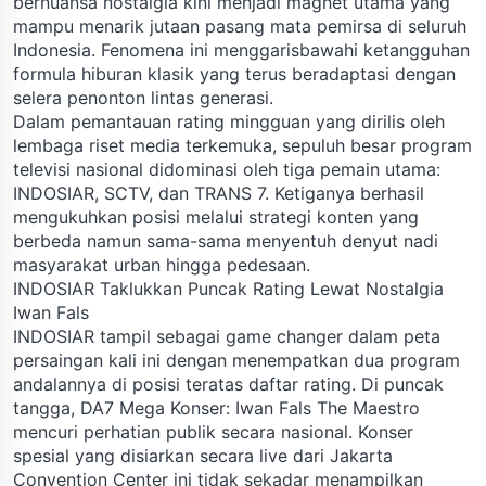
bernuansa nostalgia kini menjadi magnet utama yang
mampu menarik jutaan pasang mata pemirsa di seluruh
Indonesia. Fenomena ini menggarisbawahi ketangguhan
formula hiburan klasik yang terus beradaptasi dengan
selera penonton lintas generasi.
Dalam pemantauan rating mingguan yang dirilis oleh
lembaga riset media terkemuka, sepuluh besar program
televisi nasional didominasi oleh tiga pemain utama:
INDOSIAR, SCTV, dan TRANS 7. Ketiganya berhasil
mengukuhkan posisi melalui strategi konten yang
berbeda namun sama-sama menyentuh denyut nadi
masyarakat urban hingga pedesaan.
INDOSIAR Taklukkan Puncak Rating Lewat Nostalgia
Iwan Fals
INDOSIAR tampil sebagai game changer dalam peta
persaingan kali ini dengan menempatkan dua program
andalannya di posisi teratas daftar rating. Di puncak
tangga, DA7 Mega Konser: Iwan Fals The Maestro
mencuri perhatian publik secara nasional. Konser
spesial yang disiarkan secara live dari Jakarta
Convention Center ini tidak sekadar menampilkan