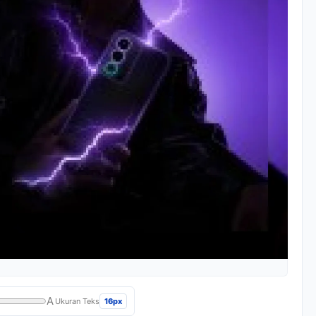
A
16px
Ukuran Teks