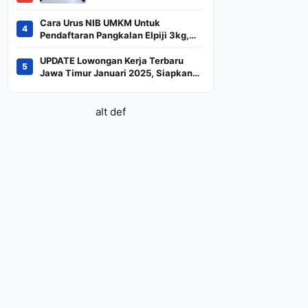
BREN dan DSSA
Terancam Keluar dari
Cara Urus NIB UMKM Untuk
4
Indeks
Pendaftaran Pangkalan Elpiji 3kg,
Kebijakan Baru Penjualan LPG 3
Kilogram
UPDATE Lowongan Kerja Terbaru
5
Jawa Timur Januari 2025, Siapkan
CV dan Persyaratan
alt def