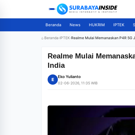
Beranda
News
HUKRIM
IPTEK
S
⌂ Beranda
›
IPTEK
›
Realme Mulai Memanaskan P4R 5G Je
Realme Mulai Memanaska
India
Eko Yulianto
E
02-06-2026, 11:35 WIB