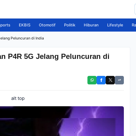
ports
EKBIS
Otomotif
Politik
Hiburan
Lifestyle
R
lang Peluncuran di India
n P4R 5G Jelang Peluncuran di
alt top