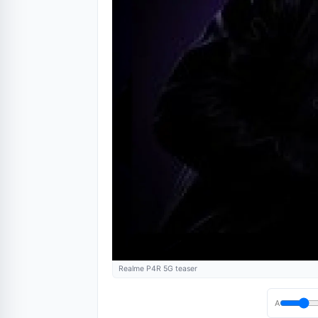
Realme P4R 5G teaser
A