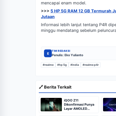
mencapai enam model.
>>>
5 HP 5G RAM 12 GB Termurah Ju
Jutaan
Informasi lebih lanjut tentang P4R di
minggu mendatang sebelum peluncura
TIM REDAKSI
E
Penulis: Eko Yulianto
#realme
#hp 5g
#india
#realme p4r
🔗 Berita Terkait
iQOO Z11
Dikonfirmasi Punya
Layar AMOLED
Melengkung 6,83