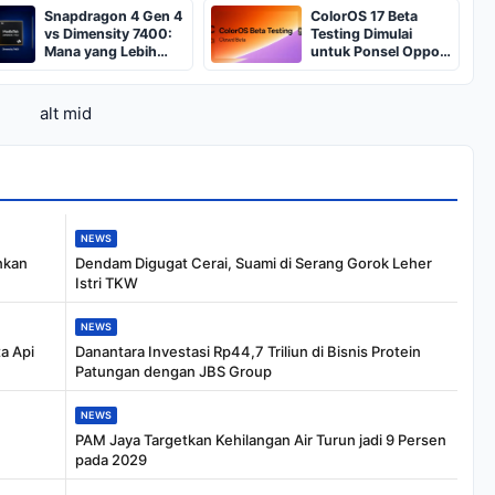
Perangkatnya
dengan Harga
Snapdragon 4 Gen 4
ColorOS 17 Beta
Terjangkau
vs Dimensity 7400:
Testing Dimulai
Mana yang Lebih
untuk Ponsel Oppo,
Unggul untuk HP
OnePlus, dan Realme
5G?
yang Memenuhi
Syarat
alt mid
NEWS
nkan
Dendam Digugat Cerai, Suami di Serang Gorok Leher
Istri TKW
NEWS
a Api
Danantara Investasi Rp44,7 Triliun di Bisnis Protein
Patungan dengan JBS Group
NEWS
PAM Jaya Targetkan Kehilangan Air Turun jadi 9 Persen
pada 2029