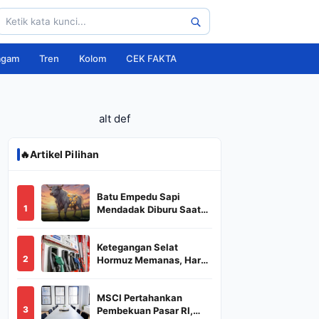
agam
Tren
Kolom
CEK FAKTA
alt def
🔥
Artikel Pilihan
Batu Empedu Sapi
1
Mendadak Diburu Saat
Idul Adha 2026, Dari Isi
Perut Jadi Komoditas
Ketegangan Selat
Puluhan Juta
2
Hormuz Memanas, Harga
Minyak Dunia Dekati
US$ 108
MSCI Pertahankan
3
Pembekuan Pasar RI,