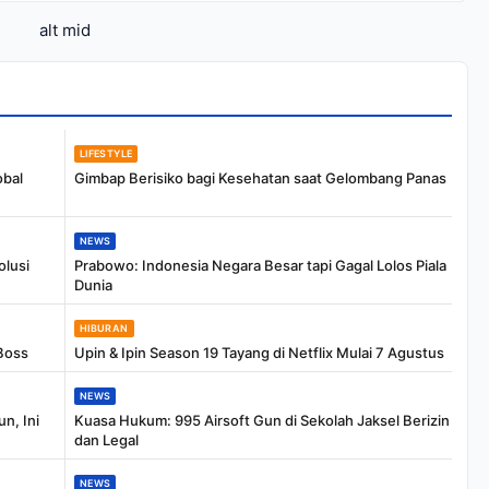
Samsung
8.500mAh
alt mid
LIFESTYLE
obal
Gimbap Berisiko bagi Kesehatan saat Gelombang Panas
NEWS
olusi
Prabowo: Indonesia Negara Besar tapi Gagal Lolos Piala
Dunia
HIBURAN
Boss
Upin & Ipin Season 19 Tayang di Netflix Mulai 7 Agustus
NEWS
n, Ini
Kuasa Hukum: 995 Airsoft Gun di Sekolah Jaksel Berizin
dan Legal
NEWS