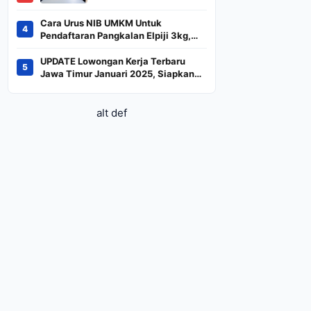
BREN dan DSSA
Terancam Keluar dari
Cara Urus NIB UMKM Untuk
4
Indeks
Pendaftaran Pangkalan Elpiji 3kg,
Kebijakan Baru Penjualan LPG 3
Kilogram
UPDATE Lowongan Kerja Terbaru
5
Jawa Timur Januari 2025, Siapkan
CV dan Persyaratan
alt def