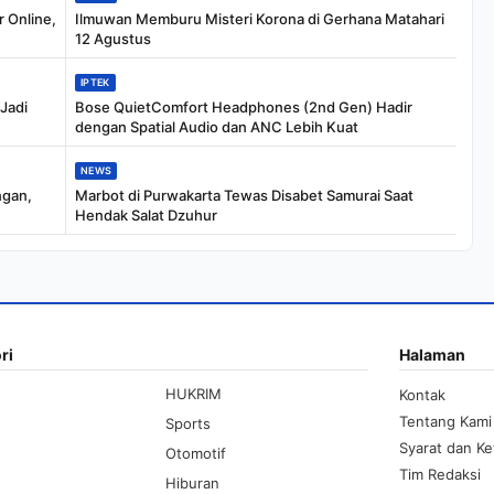
 Online,
Ilmuwan Memburu Misteri Korona di Gerhana Matahari
12 Agustus
IPTEK
 Jadi
Bose QuietComfort Headphones (2nd Gen) Hadir
dengan Spatial Audio dan ANC Lebih Kuat
NEWS
ngan,
Marbot di Purwakarta Tewas Disabet Samurai Saat
Hendak Salat Dzuhur
ri
Halaman
HUKRIM
Kontak
Tentang Kami
Sports
Syarat dan K
Otomotif
Tim Redaksi
Hiburan