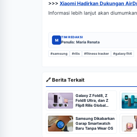
>>>
Xiaomi Hadirkan Dukungan AirD
Informasi lebih lanjut akan diumumkan 
TIM REDAKSI
M
Penulis: Maria Renata
#samsung
#rilis
#fitness tracker
#galaxy fit4
🔗 Berita Terkait
Galaxy Z Fold8, Z
Fold8 Ultra, dan Z
Flip8 Rilis Global
Besok
Samsung Dikabarkan
Garap Smartwatch
Baru Tanpa Wear OS