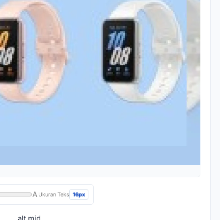
A
16px
Ukuran Teks
alt mid