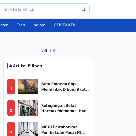
agam
Tren
Kolom
CEK FAKTA
alt def
🔥
Artikel Pilihan
Batu Empedu Sapi
1
Mendadak Diburu Saat
Idul Adha 2026, Dari Isi
Perut Jadi Komoditas
Ketegangan Selat
Puluhan Juta
2
Hormuz Memanas, Harga
Minyak Dunia Dekati
US$ 108
MSCI Pertahankan
3
Pembekuan Pasar RI,