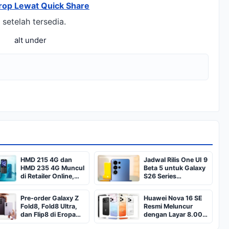
rop Lewat Quick Share
setelah tersedia.
alt under
HMD 215 4G dan
Jadwal Rilis One UI 9
HMD 235 4G Muncul
Beta 5 untuk Galaxy
di Retailer Online,
S26 Series
HMD 3210 Ikut
Terungkap
Bergabung
Pre-order Galaxy Z
Huawei Nova 16 SE
Fold8, Fold8 Ultra,
Resmi Meluncur
dan Flip8 di Eropa
dengan Layar 8.000
Lampaui Target
Nit dan Baterai