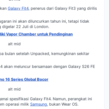
akan
Galaxy Fit4
, penerus dari Galaxy Fit3 yang dirilis
aran ini akan diluncurkan tahun ini, tetapi tidak
digelar 22 Juli di London.
iliki Vapor Chamber untuk Pendinginan
alt mid
apa bulan setelah Unpacked, kemungkinan sekitar
Fit4 akan meluncur bersamaan dengan Galaxy S26 FE
no 16 Series Global Bocor
alt mid
nai spesifikasi Galaxy Fit4. Namun, perangkat ini
em operasi milik
Samsung
, bukan Wear OS.