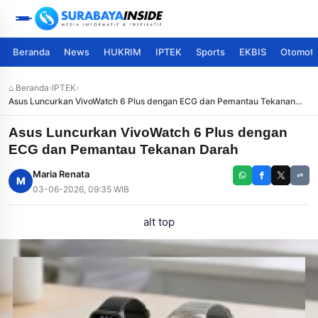
Beranda
News
HUKRIM
IPTEK
Sports
EKBIS
Otomoti
⌂ Beranda
›
IPTEK
›
Asus Luncurkan VivoWatch 6 Plus dengan ECG dan Pemantau Tekanan
Darah
Asus Luncurkan VivoWatch 6 Plus dengan
ECG dan Pemantau Tekanan Darah
Maria Renata
M
03-06-2026, 09:35 WIB
alt top