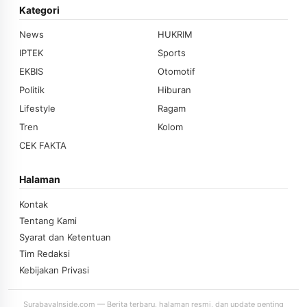
Kategori
News
HUKRIM
IPTEK
Sports
EKBIS
Otomotif
Politik
Hiburan
Lifestyle
Ragam
Tren
Kolom
CEK FAKTA
Halaman
Kontak
Tentang Kami
Syarat dan Ketentuan
Tim Redaksi
Kebijakan Privasi
SurabayaInside.com — Berita terbaru, halaman resmi, dan update penting