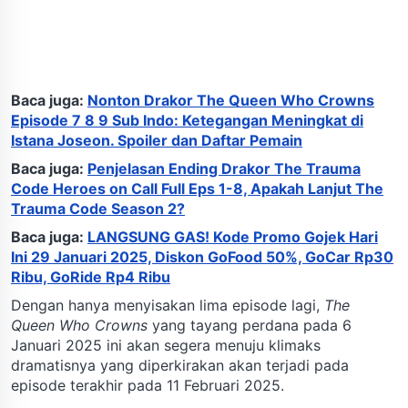
Baca juga:
Nonton Drakor The Queen Who Crowns
Episode 7 8 9 Sub Indo: Ketegangan Meningkat di
Istana Joseon. Spoiler dan Daftar Pemain
Baca juga:
Penjelasan Ending Drakor The Trauma
Code Heroes on Call Full Eps 1-8, Apakah Lanjut The
Trauma Code Season 2?
Baca juga:
LANGSUNG GAS! Kode Promo Gojek Hari
Ini 29 Januari 2025, Diskon GoFood 50%, GoCar Rp30
Ribu, GoRide Rp4 Ribu
Dengan hanya menyisakan lima episode lagi,
The
Queen Who Crowns
yang tayang perdana pada 6
Januari 2025 ini akan segera menuju klimaks
dramatisnya yang diperkirakan akan terjadi pada
episode terakhir pada 11 Februari 2025.