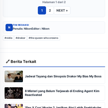
Halaman 1 dari 2
1
2
NEXT »
TIM REDAKSI
N
Penulis: Niken
Editor:: Niken
#vidio
#drakor
#the queen who crowns
🔗 Berita Terkait
Jadwal Tayang dan Sinopsis Drakor My Bias My Boss
8 Misteri yang Belum Terjawab di Ending Agent Kim
Reactivated
'Flex X Cop' Musim 2 Janjikan Aksi Lebih Spektakuler