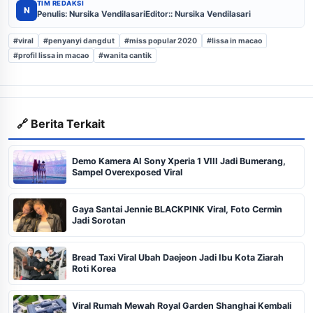
TIM REDAKSI
N
Penulis: Nursika Vendilasari
Editor:: Nursika Vendilasari
#viral
#penyanyi dangdut
#miss popular 2020
#lissa in macao
#profil lissa in macao
#wanita cantik
🔗 Berita Terkait
Demo Kamera AI Sony Xperia 1 VIII Jadi Bumerang,
Sampel Overexposed Viral
Gaya Santai Jennie BLACKPINK Viral, Foto Cermin
Jadi Sorotan
Bread Taxi Viral Ubah Daejeon Jadi Ibu Kota Ziarah
Roti Korea
Viral Rumah Mewah Royal Garden Shanghai Kembali