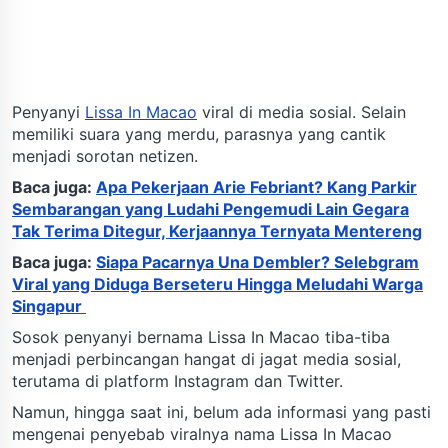
Penyanyi
Lissa In Macao
viral di media sosial. Selain
memiliki suara yang merdu, parasnya yang cantik
menjadi sorotan netizen.
Baca juga:
Apa Pekerjaan Arie Febriant? Kang Parkir
Sembarangan yang Ludahi Pengemudi Lain Gegara
Tak Terima Ditegur, Kerjaannya Ternyata Mentereng
Baca juga:
Siapa Pacarnya Una Dembler? Selebgram
Viral yang Diduga Berseteru Hingga Meludahi Warga
Singapur
Sosok penyanyi bernama Lissa In Macao tiba-tiba
menjadi perbincangan hangat di jagat media sosial,
terutama di platform Instagram dan Twitter.
Namun, hingga saat ini, belum ada informasi yang pasti
mengenai penyebab viralnya nama Lissa In Macao