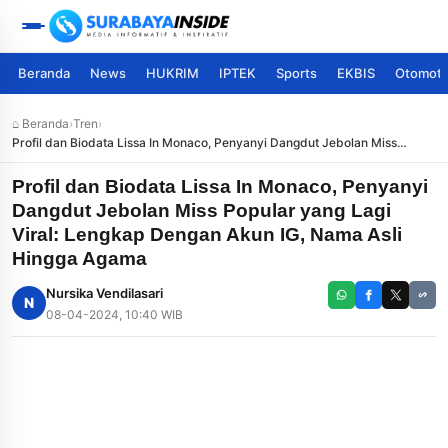
Beranda
News
HUKRIM
IPTEK
Sports
EKBIS
Otomoti
⌂ Beranda
›
Tren
›
Profil dan Biodata Lissa In Monaco, Penyanyi Dangdut Jebolan Miss
Popular yang Lagi Viral: Lengkap Dengan Akun IG, Nama Asli Hingga
Agama
Profil dan Biodata Lissa In Monaco, Penyanyi
Dangdut Jebolan Miss Popular yang Lagi
Viral: Lengkap Dengan Akun IG, Nama Asli
Hingga Agama
Nursika Vendilasari
N
08-04-2024, 10:40 WIB