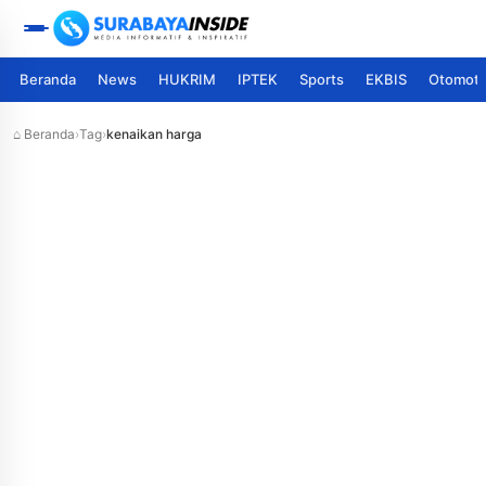
Beranda
News
HUKRIM
IPTEK
Sports
EKBIS
Otomoti
⌂ Beranda
›
Tag
›
kenaikan harga