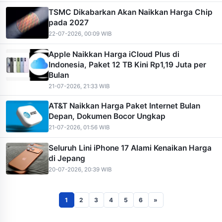
TSMC Dikabarkan Akan Naikkan Harga Chip
pada 2027
22-07-2026, 00:09 WIB
Apple Naikkan Harga iCloud Plus di
Indonesia, Paket 12 TB Kini Rp1,19 Juta per
Bulan
21-07-2026, 21:33 WIB
AT&T Naikkan Harga Paket Internet Bulan
Depan, Dokumen Bocor Ungkap
21-07-2026, 01:56 WIB
Seluruh Lini iPhone 17 Alami Kenaikan Harga
di Jepang
20-07-2026, 20:39 WIB
1
2
3
4
5
6
»