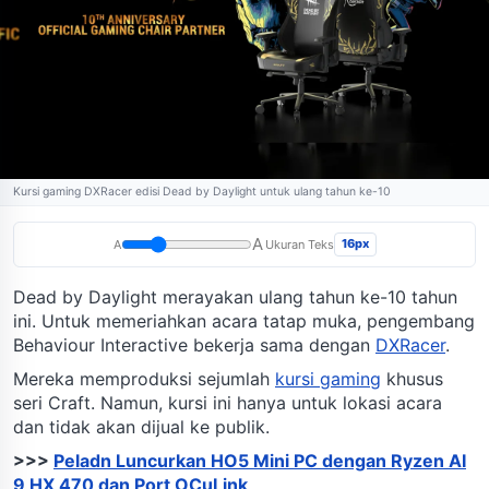
Kursi gaming DXRacer edisi Dead by Daylight untuk ulang tahun ke-10
A
16px
A
Ukuran Teks
Dead by Daylight merayakan ulang tahun ke-10 tahun
ini. Untuk memeriahkan acara tatap muka, pengembang
Behaviour Interactive bekerja sama dengan
DXRacer
.
Mereka memproduksi sejumlah
kursi gaming
khusus
seri Craft. Namun, kursi ini hanya untuk lokasi acara
dan tidak akan dijual ke publik.
>>>
Peladn Luncurkan HO5 Mini PC dengan Ryzen AI
9 HX 470 dan Port OCuLink