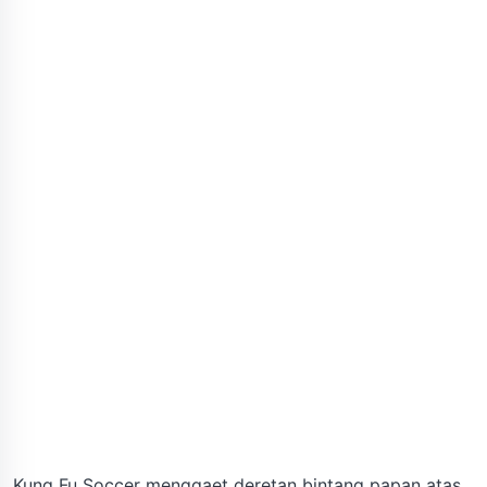
Kung Fu Soccer menggaet deretan bintang papan atas