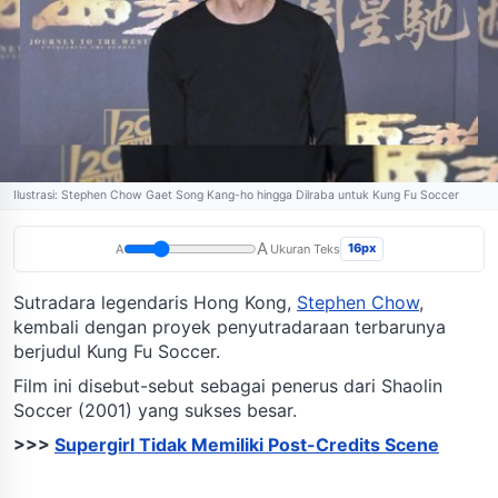
Ilustrasi: Stephen Chow Gaet Song Kang-ho hingga Dilraba untuk Kung Fu Soccer
A
16px
A
Ukuran Teks
Sutradara legendaris Hong Kong,
Stephen Chow
,
kembali dengan proyek penyutradaraan terbarunya
berjudul Kung Fu Soccer.
Film ini disebut-sebut sebagai penerus dari Shaolin
Soccer (2001) yang sukses besar.
>>>
Supergirl Tidak Memiliki Post-Credits Scene