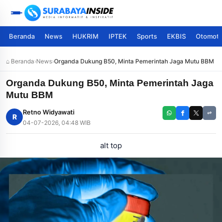
Beranda
News
HUKRIM
IPTEK
Sports
EKBIS
Otomoti
⌂ Beranda
›
News
›
Organda Dukung B50, Minta Pemerintah Jaga Mutu BBM
Organda Dukung B50, Minta Pemerintah Jaga
Mutu BBM
Retno Widyawati
R
04-07-2026, 04:48 WIB
alt top