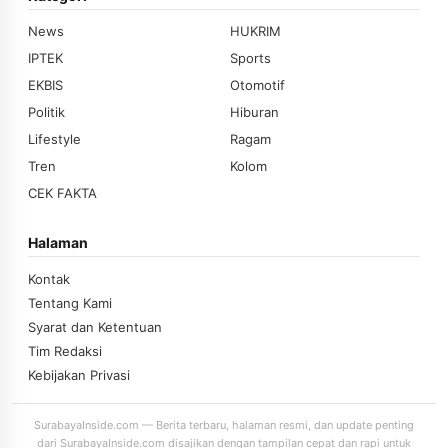
News
HUKRIM
IPTEK
Sports
EKBIS
Otomotif
Politik
Hiburan
Lifestyle
Ragam
Tren
Kolom
CEK FAKTA
Halaman
Kontak
Tentang Kami
Syarat dan Ketentuan
Tim Redaksi
Kebijakan Privasi
SurabayaInside.com — Berita terbaru, halaman resmi, dan update penting
dari SurabayaInside.com disajikan dengan tampilan cepat dan rapi untuk