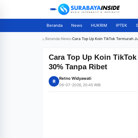
Beranda
News
HUKRIM
IPTEK
S
⌂ Beranda
›
News
›
Cara Top Up Koin TikTok Termurah J
Cara Top Up Koin TikTok
30% Tanpa Ribet
Retno Widyawati
R
06-07-2026, 20:45 WIB