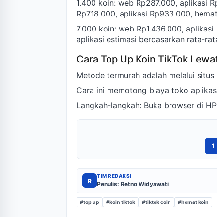
1.400 koin: web Rp287.000, aplikasi 
Rp718.000, aplikasi Rp933.000, hema
7.000 koin: web Rp1.436.000, aplikasi
aplikasi estimasi berdasarkan rata-rat
Cara Top Up Koin TikTok Lewa
Metode termurah adalah melalui situs
Cara ini memotong biaya toko aplikas
Langkah-langkah: Buka browser di HP a
1
TIM REDAKSI
R
Penulis: Retno Widyawati
#top up
#koin tiktok
#tiktok coin
#hemat koin