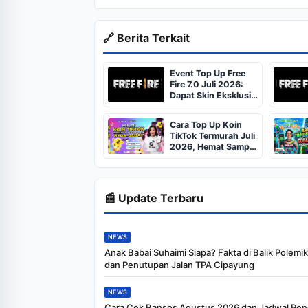
🔗 Berita Terkait
Event Top Up Free
Fire 7.0 Juli 2026:
Dapat Skin Eksklusif
dan Bonus Diamond
Cara Top Up Koin
TikTok Termurah Juli
2026, Hemat Sampai
30% Tanpa Ribet
📰 Update Terbaru
NEWS
Anak Babai Suhaimi Siapa? Fakta di Balik Polemi
dan Penutupan Jalan TPA Cipayung
NEWS
Cara Cek Bansos Agustus 2026 dan Jadwal Pen