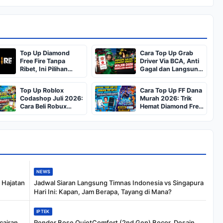
Top Up Diamond
Cara Top Up Grab
Free Fire Tanpa
Driver Via BCA, Anti
Ribet, Ini Pilihan
Gagal dan Langsung
Situs Resmi dan
Cair 2026
Terpercaya
Top Up Roblox
Cara Top Up FF Dana
Codashop Juli 2026:
Murah 2026: Trik
Cara Beli Robux
Hemat Diamond Free
Termurah dan Anti
Fire
Ribet
NEWS
k Hajatan
Jadwal Siaran Langsung Timnas Indonesia vs Singapura
Hari Ini: Kapan, Jam Berapa, Tayang di Mana?
IPTEK
cairan
Render Bose QuietComfort (2nd Gen) Bocor, Desain