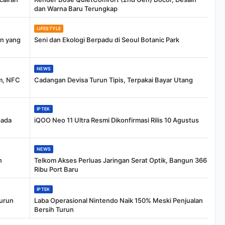
dan Warna Baru Terungkap
LIFESTYLE
an yang
Seni dan Ekologi Berpadu di Seoul Botanic Park
NEWS
m, NFC
Cadangan Devisa Turun Tipis, Terpakai Bayar Utang
IPTEK
pada
iQOO Neo 11 Ultra Resmi Dikonfirmasi Rilis 10 Agustus
NEWS
n
Telkom Akses Perluas Jaringan Serat Optik, Bangun 366
Ribu Port Baru
IPTEK
Turun
Laba Operasional Nintendo Naik 150% Meski Penjualan
Bersih Turun