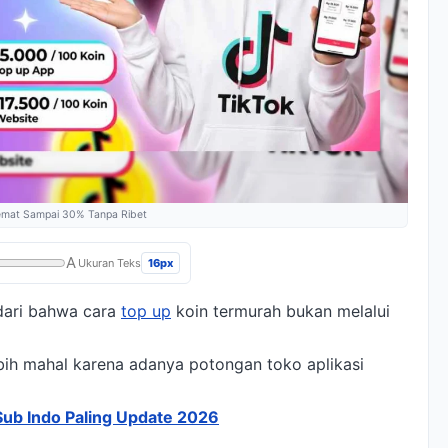
 Hemat Sampai 30% Tanpa Ribet
A
16px
Ukuran Teks
dari bahwa cara
top up
koin termurah bukan melalui
ebih mahal karena adanya potongan toko aplikasi
Sub Indo Paling Update 2026