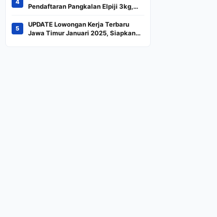
4
Indeks
Pendaftaran Pangkalan Elpiji 3kg,
Kebijakan Baru Penjualan LPG 3
Kilogram
UPDATE Lowongan Kerja Terbaru
5
Jawa Timur Januari 2025, Siapkan
CV dan Persyaratan