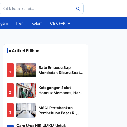
agam
Tren
Kolom
CEK FAKTA
🔥
Artikel Pilihan
Batu Empedu Sapi
1
Mendadak Diburu Saat
Idul Adha 2026, Dari Isi
Perut Jadi Komoditas
Ketegangan Selat
Puluhan Juta
2
Hormuz Memanas, Harga
Minyak Dunia Dekati
US$ 108
MSCI Pertahankan
3
Pembekuan Pasar RI,
BREN dan DSSA
Terancam Keluar dari
Cara Urus NIB UMKM Untuk