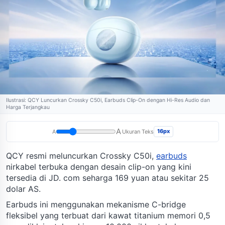
Ilustrasi: QCY Luncurkan Crossky C50i, Earbuds Clip-On dengan Hi-Res Audio dan
Harga Terjangkau
A
16px
A
Ukuran Teks
QCY resmi meluncurkan Crossky C50i,
earbuds
nirkabel terbuka dengan desain clip-on yang kini
tersedia di JD. com seharga 169 yuan atau sekitar 25
dolar AS.
Earbuds ini menggunakan mekanisme C-bridge
fleksibel yang terbuat dari kawat titanium memori 0,5