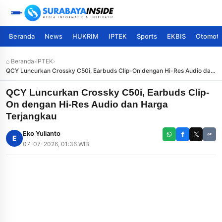
Beranda
News
HUKRIM
IPTEK
Sports
EKBIS
Otomoti
⌂ Beranda
›
IPTEK
›
QCY Luncurkan Crossky C50i, Earbuds Clip-On dengan Hi-Res Audio dan
Harga Terjangkau
QCY Luncurkan Crossky C50i, Earbuds Clip-
On dengan Hi-Res Audio dan Harga
Terjangkau
Eko Yulianto
E
07-07-2026, 01:36 WIB