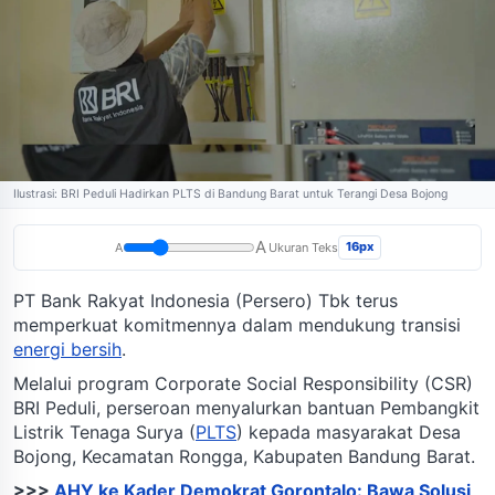
Ilustrasi: BRI Peduli Hadirkan PLTS di Bandung Barat untuk Terangi Desa Bojong
A
16px
A
Ukuran Teks
PT Bank Rakyat Indonesia (Persero) Tbk terus
memperkuat komitmennya dalam mendukung transisi
energi bersih
.
Melalui program Corporate Social Responsibility (CSR)
BRI Peduli, perseroan menyalurkan bantuan Pembangkit
Listrik Tenaga Surya (
PLTS
) kepada masyarakat Desa
Bojong, Kecamatan Rongga, Kabupaten Bandung Barat.
>>>
AHY ke Kader Demokrat Gorontalo: Bawa Solusi