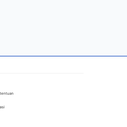
etentuan
asi