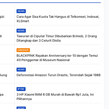
NEWS
izi
Cara Agar Sisa Kuota Tak Hangus di Telkomsel, Indosat,
XLSmart
NEWS
di
Tawuran di Ciputat Timur Dibubarkan Brimob, 2 Orang
Ditangkap dan 3 Celurit Disita
HIBURAN
BLACKPINK Rayakan Anniversary ke-10 dengan Temui
40 Penggemar di Museum Nasional
NEWS
 Aung
Deforestasi Amazon Turun Drastis, Terendah Sejak 1988
IPTEK
npa
3 HP Xiaomi RAM 8 GB Murah di Bawah Rp1 Juta, Ini
Pilihannya
NEWS