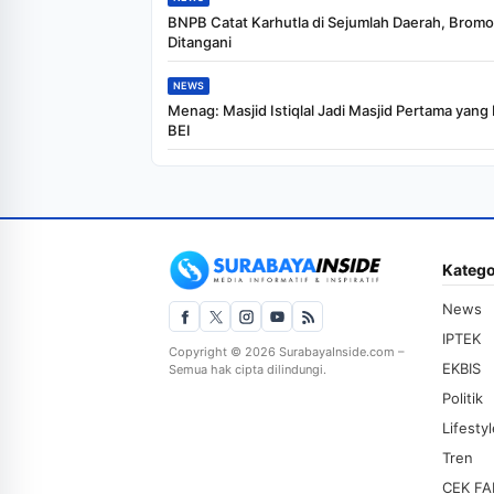
BNPB Catat Karhutla di Sejumlah Daerah, Brom
Ditangani
NEWS
Menag: Masjid Istiqlal Jadi Masjid Pertama yan
BEI
Katego
News
IPTEK
Copyright © 2026 SurabayaInside.com –
EKBIS
Semua hak cipta dilindungi.
Politik
Lifesty
Tren
CEK FA