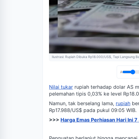
Ilustrasi: Rupiah Dibuka Rp18.000/US$, Tapi Langsung Ba
A
Nilai tukar
rupiah terhadap dolar AS 
pelemahan tipis 0,03% ke level Rp18.
Namun, tak berselang lama,
rupiah
ber
Rp17.988/US$ pada pukul 09:05 WIB.
>>>
Harga Emas Perhiasan Hari Ini 7
Penguatan berlanjut hingga mencapai