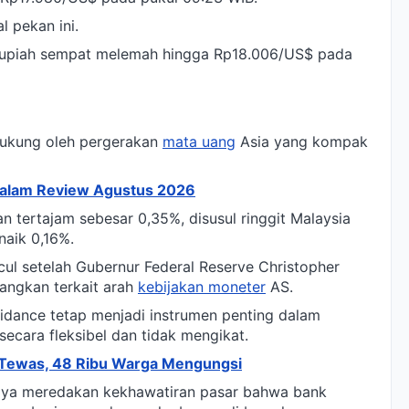
l pekan ini.
, rupiah sempat melemah hingga Rp18.006/US$ pada
idukung oleh pergerakan
mata uang
Asia yang kompak
dalam Review Agustus 2026
 tertajam sebesar 0,35%, disusul ringgit Malaysia
aik 0,16%.
cul setelah Gubernur Federal Reserve Christopher
angkan terkait arah
kebijakan moneter
AS.
dance tetap menjadi instrumen penting dalam
ecara fleksibel dan tidak mengikat.
 Tewas, 48 Ribu Warga Mengungsi
paya meredakan kekhawatiran pasar bahwa bank