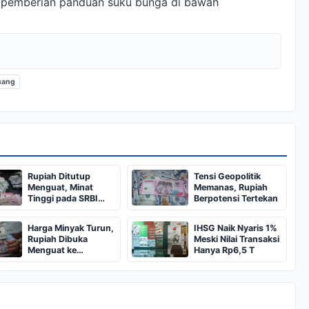
k pemberian panduan suku bunga di bawah
uang
Rupiah Ditutup
Tensi Geopolitik
Menguat, Minat
Memanas, Rupiah
Tinggi pada SRBI
Berpotensi Tertekan
Topang Sentimen
Harga Minyak Turun,
IHSG Naik Nyaris 1%
Rupiah Dibuka
Meski Nilai Transaksi
Menguat ke
Hanya Rp6,5 T
Rp18.057/US$