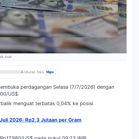
lik Arah
A
16px
Ukuran Teks
membuka perdagangan Selasa (7/7/2026) dengan
000/US$.
balik menguat terbatas 0,04% ke posisi
 Juli 2026: Rp2,3 Jutaan per Gram
 Rp17.980/US$ pada pukul 09:23 WIB.