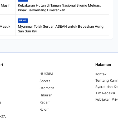
o Masih
Kebakaran Hutan di Taman Nasional Bromo Meluas,
Pihak Berwenang Dikerahkan
NEWS
g Masuk
Myanmar Tolak Seruan ASEAN untuk Bebaskan Aung
San Suu Kyi
ri
Halaman
HUKRIM
Kontak
Tentang Kami
Sports
Syarat dan K
Otomotif
Tim Redaksi
Hiburan
Kebijakan Priv
le
Ragam
Kolom
KTA