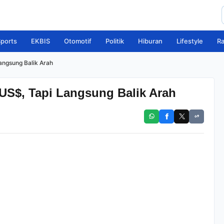
ports
EKBIS
Otomotif
Politik
Hiburan
Lifestyle
R
angsung Balik Arah
US$, Tapi Langsung Balik Arah