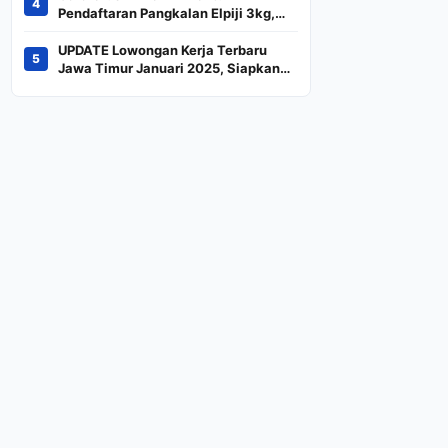
4
Indeks
Pendaftaran Pangkalan Elpiji 3kg,
Kebijakan Baru Penjualan LPG 3
Kilogram
UPDATE Lowongan Kerja Terbaru
5
Jawa Timur Januari 2025, Siapkan
CV dan Persyaratan