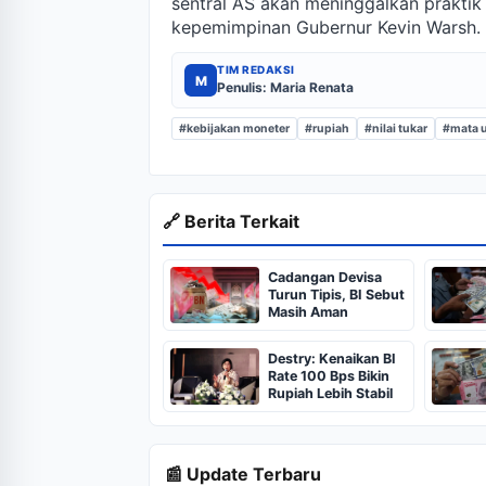
sentral AS akan meninggalkan prakti
kepemimpinan Gubernur Kevin Warsh.
TIM REDAKSI
M
Penulis: Maria Renata
#kebijakan moneter
#rupiah
#nilai tukar
#mata 
🔗 Berita Terkait
Cadangan Devisa
Turun Tipis, BI Sebut
Masih Aman
Destry: Kenaikan BI
Rate 100 Bps Bikin
Rupiah Lebih Stabil
📰 Update Terbaru