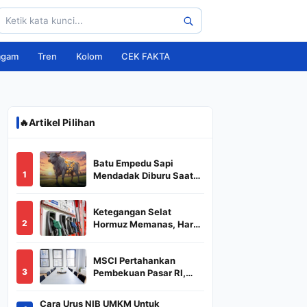
agam
Tren
Kolom
CEK FAKTA
🔥
Artikel Pilihan
Batu Empedu Sapi
1
Mendadak Diburu Saat
Idul Adha 2026, Dari Isi
Perut Jadi Komoditas
Ketegangan Selat
Puluhan Juta
2
Hormuz Memanas, Harga
Minyak Dunia Dekati
US$ 108
MSCI Pertahankan
3
Pembekuan Pasar RI,
BREN dan DSSA
Terancam Keluar dari
Cara Urus NIB UMKM Untuk