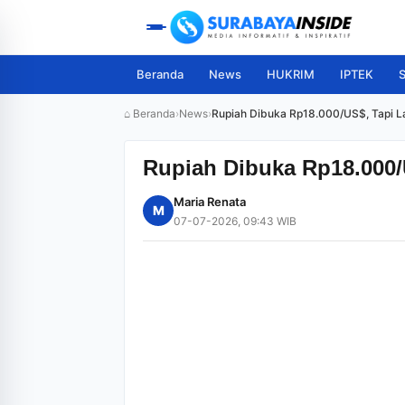
Beranda
News
HUKRIM
IPTEK
S
⌂ Beranda
›
News
›
Rupiah Dibuka Rp18.000/US$, Tapi L
Rupiah Dibuka Rp18.000/
Maria Renata
M
07-07-2026, 09:43 WIB