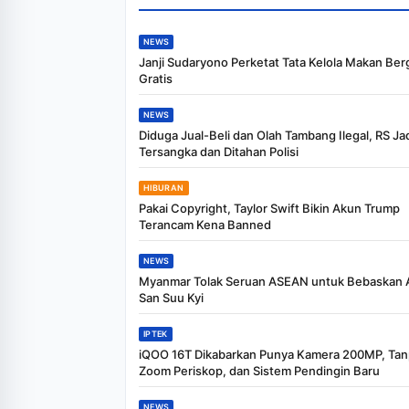
NEWS
Janji Sudaryono Perketat Tata Kelola Makan Berg
Gratis
NEWS
Diduga Jual-Beli dan Olah Tambang Ilegal, RS Ja
Tersangka dan Ditahan Polisi
HIBURAN
Pakai Copyright, Taylor Swift Bikin Akun Trump
Terancam Kena Banned
NEWS
Myanmar Tolak Seruan ASEAN untuk Bebaskan
San Suu Kyi
IPTEK
iQOO 16T Dikabarkan Punya Kamera 200MP, Ta
Zoom Periskop, dan Sistem Pendingin Baru
NEWS