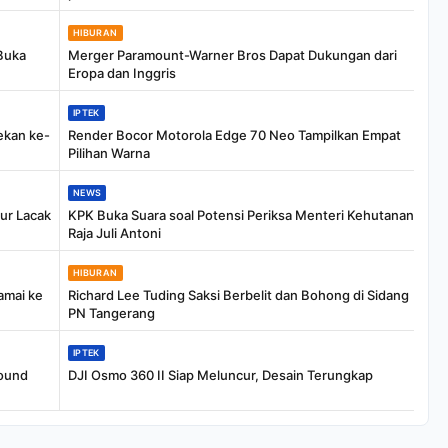
HIBURAN
Buka
Merger Paramount-Warner Bros Dapat Dukungan dari
Eropa dan Inggris
IPTEK
ekan ke-
Render Bocor Motorola Edge 70 Neo Tampilkan Empat
Pilihan Warna
NEWS
ur Lacak
KPK Buka Suara soal Potensi Periksa Menteri Kehutanan
Raja Juli Antoni
HIBURAN
amai ke
Richard Lee Tuding Saksi Berbelit dan Bohong di Sidang
PN Tangerang
IPTEK
round
DJI Osmo 360 II Siap Meluncur, Desain Terungkap