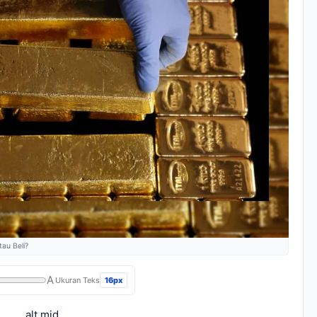
tau Beli?
A
16px
Ukuran Teks
alt mid