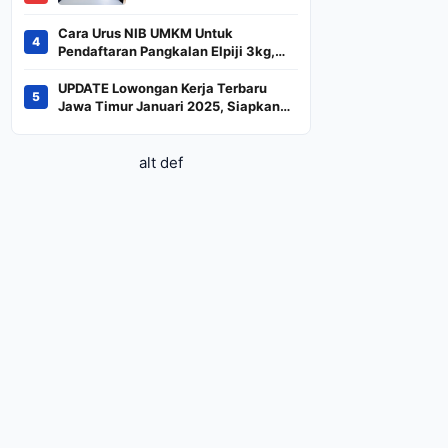
BREN dan DSSA
Terancam Keluar dari
Cara Urus NIB UMKM Untuk
4
Indeks
Pendaftaran Pangkalan Elpiji 3kg,
Kebijakan Baru Penjualan LPG 3
Kilogram
UPDATE Lowongan Kerja Terbaru
5
Jawa Timur Januari 2025, Siapkan
CV dan Persyaratan
alt def