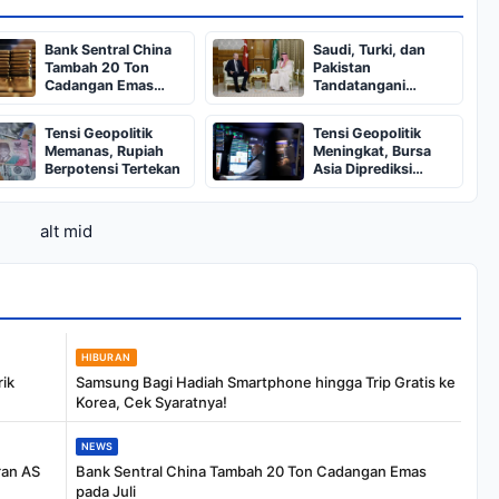
Bank Sentral China
Saudi, Turki, dan
Tambah 20 Ton
Pakistan
Cadangan Emas
Tandatangani
pada Juli
Perjanjian
Pertahanan
Tensi Geopolitik
Tensi Geopolitik
Memanas, Rupiah
Meningkat, Bursa
Berpotensi Tertekan
Asia Diprediksi
Melemah
alt mid
HIBURAN
rik
Samsung Bagi Hadiah Smartphone hingga Trip Gratis ke
Korea, Cek Syaratnya!
NEWS
ran AS
Bank Sentral China Tambah 20 Ton Cadangan Emas
pada Juli