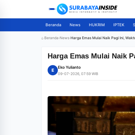
Beranda
News
HUKRIM
IPTEK
S
⌂ Beranda
›
News
›
Harga Emas Mulai Naik Pagi Ini, Wakt
Harga Emas Mulai Naik Pa
Eko Yulianto
E
09-07-2026, 07:59 WIB