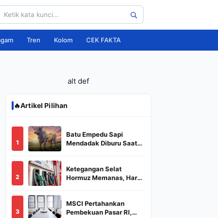
agam
Tren
Kolom
CEK FAKTA
alt def
🔥
Artikel Pilihan
Batu Empedu Sapi
1
Mendadak Diburu Saat
Idul Adha 2026, Dari Isi
Perut Jadi Komoditas
Ketegangan Selat
Puluhan Juta
2
Hormuz Memanas, Harga
Minyak Dunia Dekati
US$ 108
MSCI Pertahankan
3
Pembekuan Pasar RI,