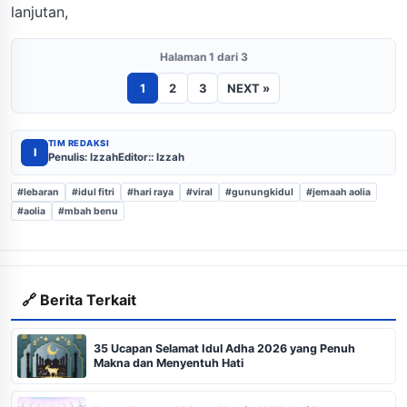
lanjutan,
Halaman 1 dari 3
1
2
3
NEXT »
TIM REDAKSI
I
Penulis: Izzah
Editor:: Izzah
#lebaran
#idul fitri
#hari raya
#viral
#gunungkidul
#jemaah aolia
#aolia
#mbah benu
🔗 Berita Terkait
35 Ucapan Selamat Idul Adha 2026 yang Penuh
Makna dan Menyentuh Hati