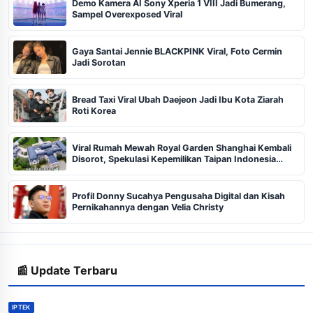
Demo Kamera AI Sony Xperia 1 VIII Jadi Bumerang,
Sampel Overexposed Viral
Gaya Santai Jennie BLACKPINK Viral, Foto Cermin
Jadi Sorotan
Bread Taxi Viral Ubah Daejeon Jadi Ibu Kota Ziarah
Roti Korea
Viral Rumah Mewah Royal Garden Shanghai Kembali
Disorot, Spekulasi Kepemilikan Taipan Indonesia
Menguat
Profil Donny Sucahya Pengusaha Digital dan Kisah
Pernikahannya dengan Velia Christy
📰 Update Terbaru
IPTEK