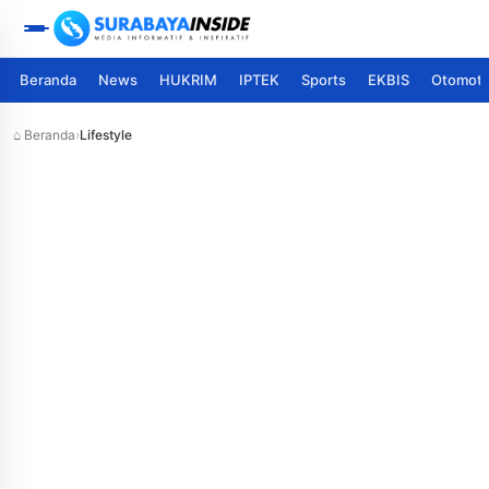
Beranda
News
HUKRIM
IPTEK
Sports
EKBIS
Otomoti
⌂ Beranda
›
Lifestyle