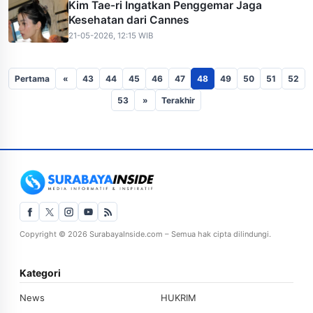
Kim Tae-ri Ingatkan Penggemar Jaga
Kesehatan dari Cannes
21-05-2026, 12:15 WIB
Pertama
«
43
44
45
46
47
48
49
50
51
52
53
»
Terakhir
Copyright © 2026 SurabayaInside.com – Semua hak cipta dilindungi.
Kategori
News
HUKRIM