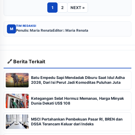
1
2
NEXT »
TIM REDAKSI
M
Penulis: Maria Renata
Editor:: Maria Renata
🔗 Berita Terkait
Batu Empedu Sapi Mendadak Diburu Saat Idul Adha
2026, Dari Isi Perut Jadi Komoditas Puluhan Juta
Ketegangan Selat Hormuz Memanas, Harga Minyak
Dunia Dekati US$ 108
MSCI Pertahankan Pembekuan Pasar RI, BREN dan
DSSA Terancam Keluar dari Indeks