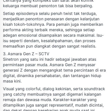
Ceritanya yang kompleks dan sarat akan konflik
keluarga membuat penonton tak bisa berpaling.
Setiap episodenya selalu penuh twist tak terduga,
menjadikan penonton penasaran dengan kelanjutan
kisah tokoh-tokohnya. Para pemain juga memberikan
performa akting terbaik mereka, sehingga setiap
adegan emosional disampaikan secara maksimal. Isu-
isu seperti dendam, kesalahpahaman, dan proses
memaafkan pun diangkat dengan sangat realistis.
3. Asmara Gen Z – SCTV
Sinetron yang satu ini hadir sebagai jawaban atas
permintaan pasar muda. Asmara Gen Z menyasar
generasi Z dengan mengangkat tema percintaan di era
digital, dinamika persahabatan, dan tantangan hidup
masa kini.
Visual yang colorful, dialog kekinian, serta soundtrack
yang catchy membuatnya sangat digemari kalangan
remaja dan dewasa muda. Karakter-karakter yang
ditampilkan juga sangat representatif, mudah dicintai,
dan dekat dengan keseharian anak muda saat ini.