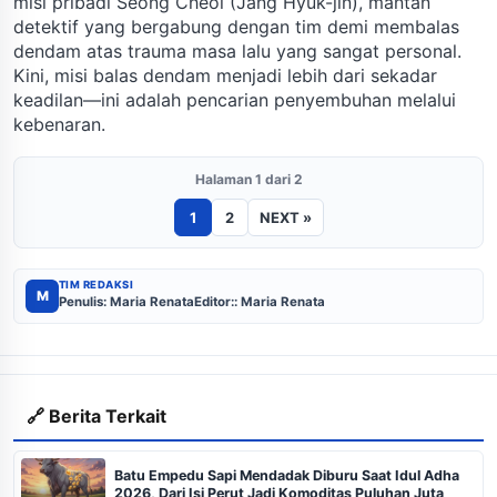
misi pribadi Seong Cheol (Jang Hyuk-jin), mantan
detektif yang bergabung dengan tim demi membalas
dendam atas trauma masa lalu yang sangat personal.
Kini, misi balas dendam menjadi lebih dari sekadar
keadilan—ini adalah pencarian penyembuhan melalui
kebenaran.
Halaman 1 dari 2
1
2
NEXT »
TIM REDAKSI
M
Penulis: Maria Renata
Editor:: Maria Renata
🔗 Berita Terkait
Batu Empedu Sapi Mendadak Diburu Saat Idul Adha
2026, Dari Isi Perut Jadi Komoditas Puluhan Juta