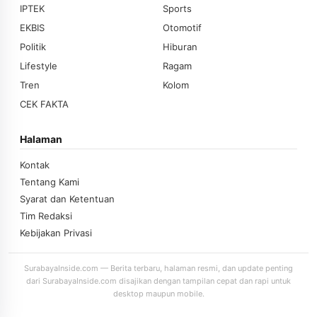
IPTEK
Sports
EKBIS
Otomotif
Politik
Hiburan
Lifestyle
Ragam
Tren
Kolom
CEK FAKTA
Halaman
Kontak
Tentang Kami
Syarat dan Ketentuan
Tim Redaksi
Kebijakan Privasi
SurabayaInside.com — Berita terbaru, halaman resmi, dan update penting
dari SurabayaInside.com disajikan dengan tampilan cepat dan rapi untuk
desktop maupun mobile.