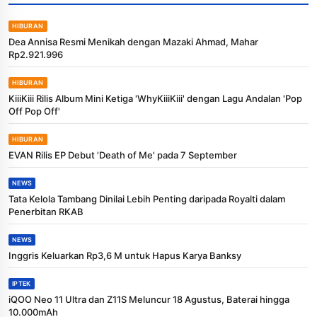
HIBURAN
Dea Annisa Resmi Menikah dengan Mazaki Ahmad, Mahar
Rp2.921.996
HIBURAN
KiiiKiii Rilis Album Mini Ketiga 'WhyKiiiKiii' dengan Lagu Andalan 'Pop
Off Pop Off'
HIBURAN
EVAN Rilis EP Debut 'Death of Me' pada 7 September
NEWS
Tata Kelola Tambang Dinilai Lebih Penting daripada Royalti dalam
Penerbitan RKAB
NEWS
Inggris Keluarkan Rp3,6 M untuk Hapus Karya Banksy
IPTEK
iQOO Neo 11 Ultra dan Z11S Meluncur 18 Agustus, Baterai hingga
10.000mAh