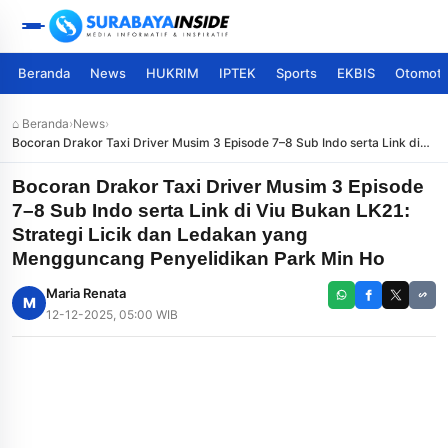
Beranda
News
HUKRIM
IPTEK
Sports
EKBIS
Otomoti
⌂ Beranda
›
News
›
Bocoran Drakor Taxi Driver Musim 3 Episode 7–8 Sub Indo serta Link di
Viu Bukan LK21: Strategi Licik dan Ledakan yang Mengguncang
Penyelidikan Park Min Ho
Bocoran Drakor Taxi Driver Musim 3 Episode
7–8 Sub Indo serta Link di Viu Bukan LK21:
Strategi Licik dan Ledakan yang
Mengguncang Penyelidikan Park Min Ho
Maria Renata
M
12-12-2025, 05:00 WIB