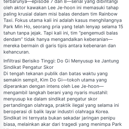
terbarunya—episode 7 dan 8—serial yang dibintangi
oleh aktor kawakan Lee Je-hoon ini memasuki tahap
paling krusial dalam misi balas dendam tim Rainbow
Taxi. Fokus utama kali ini adalah kasus menghilangnya
Park Min Ho, seorang pria yang telah lenyap selama 15
tahun tanpa jejak. Tapi kali ini, tim “pengemudi balas
dendam” tidak hanya mengandalkan keberanian—
mereka bermain di garis tipis antara kebenaran dan
kehancuran.
Infiltrasi Berisiko Tinggi: Do Gi Menyusup ke Jantung
Sindikat Pengatur Skor
Di tengah tekanan publik dan batas waktu yang
semakin sempit, Kim Do Gi—tokoh utama yang
diperankan dengan intens oleh Lee Je-hoon—
mengambil langkah berani yang nyaris mustahil:
menyusup ke dalam sindikat pengatur skor
pertandingan olahraga, praktik ilegal yang selama ini
beroperasi di balik layar industri olahraga Korea.
Sindikat ini ternyata bukan sekadar jaringan penipu
biasa, melainkan akar dari tragedi yang menimpa Park