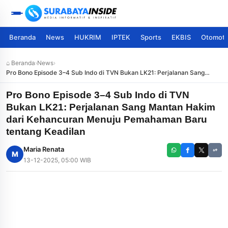
Beranda
News
HUKRIM
IPTEK
Sports
EKBIS
Otomoti
⌂ Beranda
›
News
›
Pro Bono Episode 3–4 Sub Indo di TVN Bukan LK21: Perjalanan Sang
Mantan Hakim dari Kehancuran Menuju Pemahaman Baru tentang
Keadilan
Pro Bono Episode 3–4 Sub Indo di TVN
Bukan LK21: Perjalanan Sang Mantan Hakim
dari Kehancuran Menuju Pemahaman Baru
tentang Keadilan
Maria Renata
M
13-12-2025, 05:00 WIB