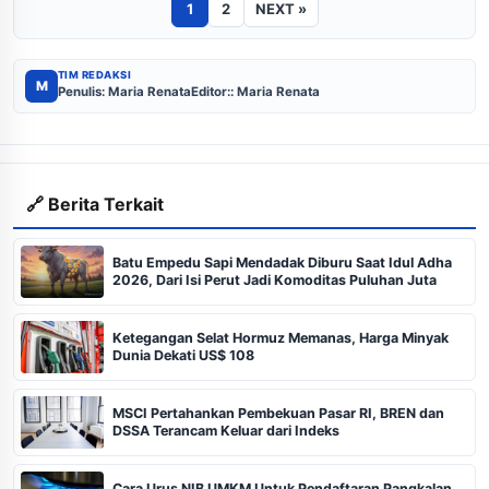
1
2
NEXT »
TIM REDAKSI
M
Penulis: Maria Renata
Editor:: Maria Renata
🔗 Berita Terkait
Batu Empedu Sapi Mendadak Diburu Saat Idul Adha
2026, Dari Isi Perut Jadi Komoditas Puluhan Juta
Ketegangan Selat Hormuz Memanas, Harga Minyak
Dunia Dekati US$ 108
MSCI Pertahankan Pembekuan Pasar RI, BREN dan
DSSA Terancam Keluar dari Indeks
Cara Urus NIB UMKM Untuk Pendaftaran Pangkalan