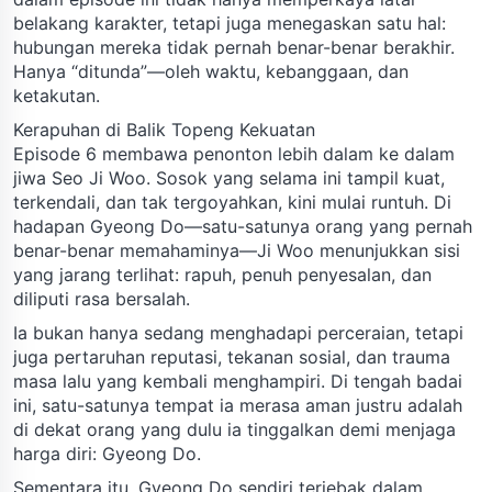
belakang karakter, tetapi juga menegaskan satu hal:
hubungan mereka tidak pernah benar-benar berakhir.
Hanya “ditunda”—oleh waktu, kebanggaan, dan
ketakutan.
Kerapuhan di Balik Topeng Kekuatan
Episode 6 membawa penonton lebih dalam ke dalam
jiwa Seo Ji Woo. Sosok yang selama ini tampil kuat,
terkendali, dan tak tergoyahkan, kini mulai runtuh. Di
hadapan Gyeong Do—satu-satunya orang yang pernah
benar-benar memahaminya—Ji Woo menunjukkan sisi
yang jarang terlihat: rapuh, penuh penyesalan, dan
diliputi rasa bersalah.
Ia bukan hanya sedang menghadapi perceraian, tetapi
juga pertaruhan reputasi, tekanan sosial, dan trauma
masa lalu yang kembali menghampiri. Di tengah badai
ini, satu-satunya tempat ia merasa aman justru adalah
di dekat orang yang dulu ia tinggalkan demi menjaga
harga diri: Gyeong Do.
Sementara itu, Gyeong Do sendiri terjebak dalam