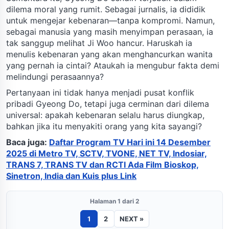
dilema moral yang rumit. Sebagai jurnalis, ia dididik
untuk mengejar kebenaran—tanpa kompromi. Namun,
sebagai manusia yang masih menyimpan perasaan, ia
tak sanggup melihat Ji Woo hancur. Haruskah ia
menulis kebenaran yang akan menghancurkan wanita
yang pernah ia cintai? Ataukah ia mengubur fakta demi
melindungi perasaannya?
Pertanyaan ini tidak hanya menjadi pusat konflik
pribadi Gyeong Do, tetapi juga cerminan dari dilema
universal: apakah kebenaran selalu harus diungkap,
bahkan jika itu menyakiti orang yang kita sayangi?
Baca juga:
Daftar Program TV Hari ini 14 Desember
2025 di Metro TV, SCTV, TVONE, NET TV, Indosiar,
TRANS 7, TRANS TV dan RCTI Ada Film Bioskop,
Sinetron, India dan Kuis plus Link
Halaman 1 dari 2
1
2
NEXT »