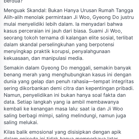
berdua?
Menguak Skandal: Bukan Hanya Urusan Rumah Tangga
Alih-alih menolak permintaan Ji Woo, Gyeong Do justru
mulai menyelidiki lebih dalam. Ia menyadari bahwa
kasus perceraian ini jauh dari biasa. Suami Ji Woo,
seorang tokoh ternama di kalangan elite sosial, terlibat
dalam skandal perselingkuhan yang berpotensi
menyingkap praktik korupsi, penyalahgunaan
kekuasaan, dan manipulasi media.
Semakin dalam Gyeong Do menggali, semakin banyak
benang merah yang menghubungkan kasus ini dengan
dunia yang gelap dan penuh rahasia—tempat integritas
sering dikorbankan demi citra dan kepentingan pribadi.
Namun, penyelidikan ini bukan hanya soal fakta dan
data. Setiap langkah yang ia ambil membawanya
kembali ke kenangan masa lalu: saat ia dan Ji Woo
saling berbagi mimpi, saling melindungi, namun juga
saling melukai.
Kilas balik emosional yang disisipkan dengan apik
dalam episode ini tidak hanya memperkaya latar