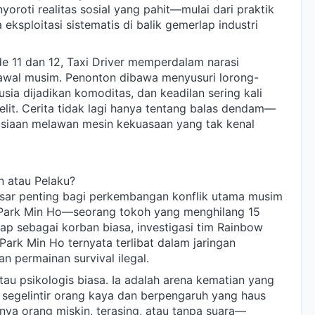
oroti realitas sosial yang pahit—mulai dari praktik
 eksploitasi sistematis di balik gemerlap industri
e 11 dan 12, Taxi Driver memperdalam narasi
 awal musim. Penonton dibawa menyusuri lorong-
ia dijadikan komoditas, dan keadilan sering kali
elit. Cerita tidak lagi hanya tentang balas dendam—
siaan melawan mesin kekuasaan yang tak kenal
n atau Pelaku?
asar penting bagi perkembangan konflik utama musim
s Park Min Ho—seorang tokoh yang menghilang 15
gap sebagai korban biasa, investigasi tim Rainbow
ark Min Ho ternyata terlibat dalam jaringan
n permainan survival ilegal.
atau psikologis biasa. Ia adalah arena kematian yang
 segelintir orang kaya dan berpengaruh yang haus
ya orang miskin, terasing, atau tanpa suara—