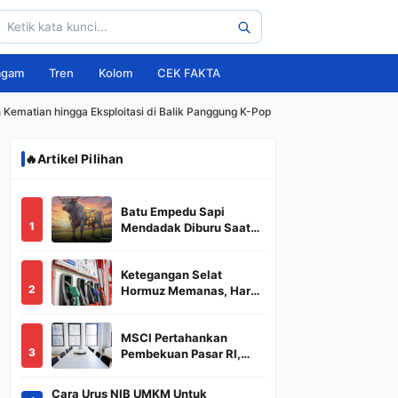
agam
Tren
Kolom
CEK FAKTA
n Kematian hingga Eksploitasi di Balik Panggung K-Pop
🔥
Artikel Pilihan
Batu Empedu Sapi
1
Mendadak Diburu Saat
Idul Adha 2026, Dari Isi
Perut Jadi Komoditas
Ketegangan Selat
Puluhan Juta
2
Hormuz Memanas, Harga
Minyak Dunia Dekati
US$ 108
MSCI Pertahankan
3
Pembekuan Pasar RI,
BREN dan DSSA
Terancam Keluar dari
Cara Urus NIB UMKM Untuk