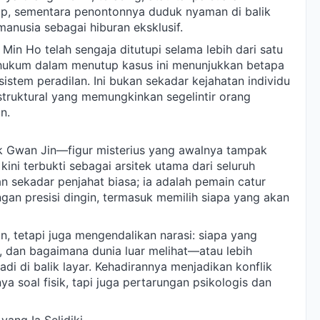
up, sementara penontonnya duduk nyaman di balik
anusia sebagai hiburan eksklusif.
Min Ho telah sengaja ditutupi selama lebih dari satu
 hukum dalam menutup kasus ini menunjukkan betapa
stem peradilan. Ini bukan sekadar kejahatan individu
struktural yang memungkinkan segelintir orang
n.
ok Gwan Jin—figur misterius yang awalnya tampak
ini terbukti sebagai arsitek utama dari seluruh
n sekadar penjahat biasa; ia adalah pemain catur
an presisi dingin, termasuk memilih siapa yang akan
n, tetapi juga mengendalikan narasi: siapa yang
i, dan bagaimana dunia luar melihat—atau lebih
di di balik layar. Kehadirannya menjadikan konflik
a soal fisik, tapi juga pertarungan psikologis dan