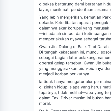
dipaksa bertarung demi bertahan hid
layar, menikmati penderitaan sesama m
Yang lebih mengerikan, kematian Park 
dekade. Keterlibatan aparat penegak
dalamnya akar korupsi yang merusak si
—ini adalah simbol dari ketimpangan 
memperlakukan nyawa sebagai taruha
Gwan Jin: Dalang di Balik Tirai Darah
Di tengah kekacauan ini, muncul sos
sebagai bagian latar belakang, namun k
operasi gelap tersebut. Gwan Jin buka
yang menggerakkan pion-pionnya deng
menjadi korban berikutnya.
Ia tidak hanya mengatur alur permaina
diizinkan hidup, siapa yang harus mat
tepatnya, tidak melihat—apa yang terja
dalam Taxi Driver musim ini bukan hany
moral.