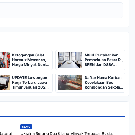
a
Ketegangan Selat
MSCI Pertahankan
Hormuz Memanas,
Pembekuan Pasar RI,
Harga Minyak Dunia
BREN dan DSSA
Dekati US$ 108
Terancam Keluar dari
Indeks
UPDATE Lowongan
Daftar Nama Korban
Kerja Terbaru Jawa
Kecelakaan Bus
Timur Januari 2025,
Rombongan Sekolah
Siapkan CV dan
dari Bali di Kota Batu:
Persyaratan
Salah Satunya Ada
Balita
NEWS
Baterai
Ukraina Serang Dua Kilang Minyak Terbesar Rusia,