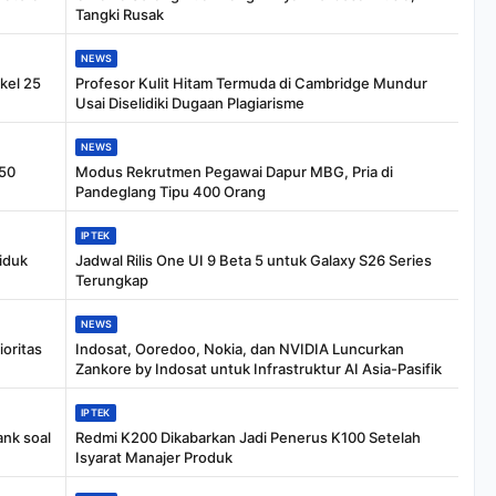
Tangki Rusak
NEWS
kel 25
Profesor Kulit Hitam Termuda di Cambridge Mundur
Usai Diselidiki Dugaan Plagiarisme
NEWS
350
Modus Rekrutmen Pegawai Dapur MBG, Pria di
Pandeglang Tipu 400 Orang
IPTEK
iduk
Jadwal Rilis One UI 9 Beta 5 untuk Galaxy S26 Series
Terungkap
NEWS
oritas
Indosat, Ooredoo, Nokia, dan NVIDIA Luncurkan
Zankore by Indosat untuk Infrastruktur AI Asia-Pasifik
IPTEK
nk soal
Redmi K200 Dikabarkan Jadi Penerus K100 Setelah
Isyarat Manajer Produk