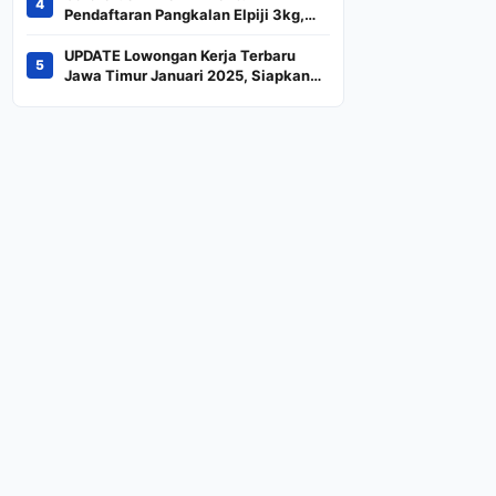
4
Indeks
Pendaftaran Pangkalan Elpiji 3kg,
Kebijakan Baru Penjualan LPG 3
Kilogram
UPDATE Lowongan Kerja Terbaru
5
Jawa Timur Januari 2025, Siapkan
CV dan Persyaratan