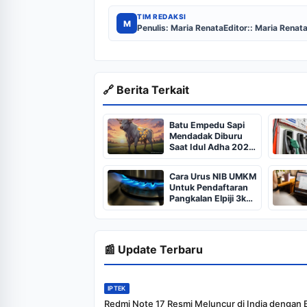
TIM REDAKSI
M
Penulis: Maria Renata
Editor:: Maria Renat
🔗 Berita Terkait
Batu Empedu Sapi
Mendadak Diburu
Saat Idul Adha 2026,
Dari Isi Perut Jadi
Komoditas Puluhan
Cara Urus NIB UMKM
Juta
Untuk Pendaftaran
Pangkalan Elpiji 3kg,
Kebijakan Baru
Penjualan LPG 3
Kilogram
📰 Update Terbaru
IPTEK
Redmi Note 17 Resmi Meluncur di India dengan 