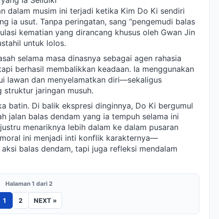
ang Ia Selidiki
dalam musim ini terjadi ketika Kim Do Ki sendiri
g ia usut. Tanpa peringatan, sang “pengemudi balas
lasi kematian yang dirancang khusus oleh Gwan Jin
ahil untuk lolos.
iasah selama masa dinasnya sebagai agen rahasia
tetapi berhasil membalikkan keadaan. Ia menggunakan
ui lawan dan menyelamatkan diri—sekaligus
 struktur jaringan musuh.
a batin. Di balik ekspresi dinginnya, Do Ki bergumul
ah jalan balas dendam yang ia tempuh selama ini
justru menariknya lebih dalam ke dalam pusaran
oral ini menjadi inti konflik karakternya—
 aksi balas dendam, tapi juga refleksi mendalam
Halaman 1 dari 2
1
2
NEXT »