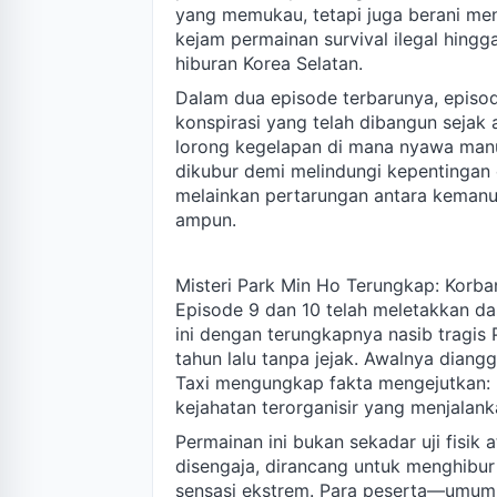
yang memukau, tetapi juga berani meny
kejam permainan survival ilegal hingga
hiburan Korea Selatan.
Dalam dua episode terbarunya, episod
konspirasi yang telah dibangun sejak
lorong kegelapan di mana nyawa manus
dikubur demi melindungi kepentingan 
melainkan pertarungan antara kemanu
ampun.
Misteri Park Min Ho Terungkap: Korba
Episode 9 dan 10 telah meletakkan d
ini dengan terungkapnya nasib tragi
tahun lalu tanpa jejak. Awalnya diang
Taxi mengungkap fakta mengejutkan: P
kejahatan terorganisir yang menjalanka
Permainan ini bukan sekadar uji fisik 
disengaja, dirancang untuk menghibur
sensasi ekstrem. Para peserta—umumn