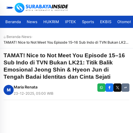
Beranda
News
HUKRIM
IPTEK
Sports
EKBIS
Otomoti
⌂ Beranda
›
News
›
TAMAT! Nice to Not Meet You Episode 15–16 Sub Indo di TVN Bukan LK21:
Titik Balik Emosional Jeong Shin & Hyeon Jun di Tengah Badai Identitas
dan Cinta Sejati
TAMAT! Nice to Not Meet You Episode 15–16
Sub Indo di TVN Bukan LK21: Titik Balik
Emosional Jeong Shin & Hyeon Jun di
Tengah Badai Identitas dan Cinta Sejati
Maria Renata
M
23-12-2025, 05:00 WIB