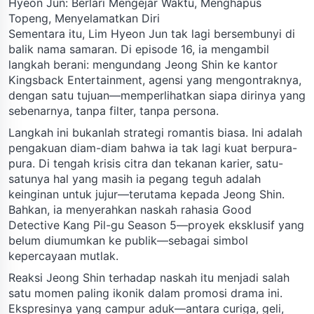
Hyeon Jun: Berlari Mengejar Waktu, Menghapus
Topeng, Menyelamatkan Diri
Sementara itu, Lim Hyeon Jun tak lagi bersembunyi di
balik nama samaran. Di episode 16, ia mengambil
langkah berani: mengundang Jeong Shin ke kantor
Kingsback Entertainment, agensi yang mengontraknya,
dengan satu tujuan—memperlihatkan siapa dirinya yang
sebenarnya, tanpa filter, tanpa persona.
Langkah ini bukanlah strategi romantis biasa. Ini adalah
pengakuan diam-diam bahwa ia tak lagi kuat berpura-
pura. Di tengah krisis citra dan tekanan karier, satu-
satunya hal yang masih ia pegang teguh adalah
keinginan untuk jujur—terutama kepada Jeong Shin.
Bahkan, ia menyerahkan naskah rahasia Good
Detective Kang Pil-gu Season 5—proyek eksklusif yang
belum diumumkan ke publik—sebagai simbol
kepercayaan mutlak.
Reaksi Jeong Shin terhadap naskah itu menjadi salah
satu momen paling ikonik dalam promosi drama ini.
Ekspresinya yang campur aduk—antara curiga, geli,