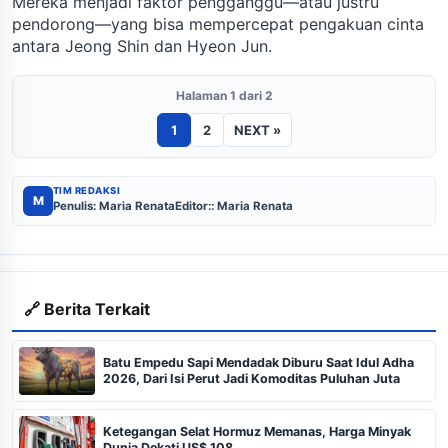
Mereka menjadi faktor pengganggu—atau justru
pendorong—yang bisa mempercepat pengakuan cinta
antara Jeong Shin dan Hyeon Jun.
Halaman 1 dari 2
1
2
NEXT »
TIM REDAKSI
M
Penulis: Maria Renata
Editor:: Maria Renata
🔗 Berita Terkait
Batu Empedu Sapi Mendadak Diburu Saat Idul Adha
2026, Dari Isi Perut Jadi Komoditas Puluhan Juta
Ketegangan Selat Hormuz Memanas, Harga Minyak
Dunia Dekati US$ 108