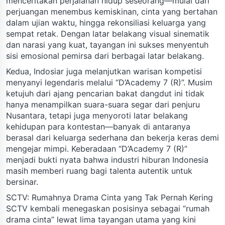
menceritakan perjalanan hidup seseorang—mulai dari
perjuangan menembus kemiskinan, cinta yang bertahan
dalam ujian waktu, hingga rekonsiliasi keluarga yang
sempat retak. Dengan latar belakang visual sinematik
dan narasi yang kuat, tayangan ini sukses menyentuh
sisi emosional pemirsa dari berbagai latar belakang.
Kedua, Indosiar juga melanjutkan warisan kompetisi
menyanyi legendaris melalui “D’Academy 7 (R)”. Musim
ketujuh dari ajang pencarian bakat dangdut ini tidak
hanya menampilkan suara-suara segar dari penjuru
Nusantara, tetapi juga menyoroti latar belakang
kehidupan para kontestan—banyak di antaranya
berasal dari keluarga sederhana dan bekerja keras demi
mengejar mimpi. Keberadaan “D’Academy 7 (R)”
menjadi bukti nyata bahwa industri hiburan Indonesia
masih memberi ruang bagi talenta autentik untuk
bersinar.
SCTV: Rumahnya Drama Cinta yang Tak Pernah Kering
SCTV kembali menegaskan posisinya sebagai “rumah
drama cinta” lewat lima tayangan utama yang kini