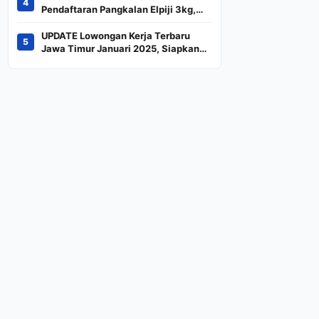
4
Indeks
Pendaftaran Pangkalan Elpiji 3kg,
Kebijakan Baru Penjualan LPG 3
Kilogram
UPDATE Lowongan Kerja Terbaru
5
Jawa Timur Januari 2025, Siapkan
CV dan Persyaratan