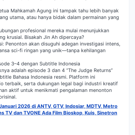
 Ketua Mahkamah Agung ini tampak tahu lebih banyak
alang utama, atau hanya bidak dalam permainan yang
ubungan profesional mereka mulai menunjukkan
ng krusial. Bisakah Jin Ah dipercaya?
si: Penonton akan disuguhi adegan investigasi intens,
ansa sci-fi ringan yang unik—tanpa kehilangan
sode 3–4 dengan Subtitle Indonesia
iknya adalah episode 3 dan 4 “The Judge Returns”
itle Bahasa Indonesia resmi. Platform ini
terbaik, serta dukungan legal bagi industri kreatif
ganan aktif untuk menikmati pengalaman menonton
isinal.
9 Januari 2026 di ANTV, GTV, Indosiar, MDTV, Metro
ns TV dan TVONE Ada Film Bioskop, Kuis, Sinetron