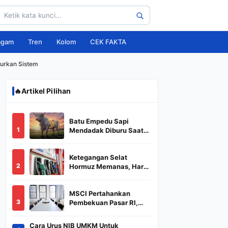
agam
Tren
Kolom
CEK FAKTA
curkan Sistem
🔥
Artikel Pilihan
Batu Empedu Sapi
1
Mendadak Diburu Saat
Idul Adha 2026, Dari Isi
Perut Jadi Komoditas
Ketegangan Selat
Puluhan Juta
2
Hormuz Memanas, Harga
Minyak Dunia Dekati
US$ 108
MSCI Pertahankan
3
Pembekuan Pasar RI,
BREN dan DSSA
Terancam Keluar dari
Cara Urus NIB UMKM Untuk