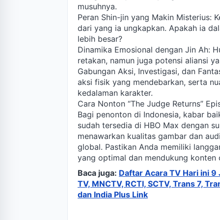
musuhnya.
Peran Shin-jin yang Makin Misterius:
dari yang ia ungkapkan. Apakah ia d
lebih besar?
Dinamika Emosional dengan Jin Ah: H
retakan, namun juga potensi aliansi ya
Gabungan Aksi, Investigasi, dan Fanta
aksi fisik yang mendebarkan, serta nu
kedalaman karakter.
Cara Nonton “The Judge Returns” Epi
Bagi penonton di Indonesia, kabar ba
sudah tersedia di HBO Max dengan subt
menawarkan kualitas gambar dan audio 
global. Pastikan Anda memiliki lang
yang optimal dan mendukung konten or
Baca juga:
Daftar Acara TV Hari ini 
TV, MNCTV, RCTI, SCTV, Trans 7, Tra
dan India Plus Link