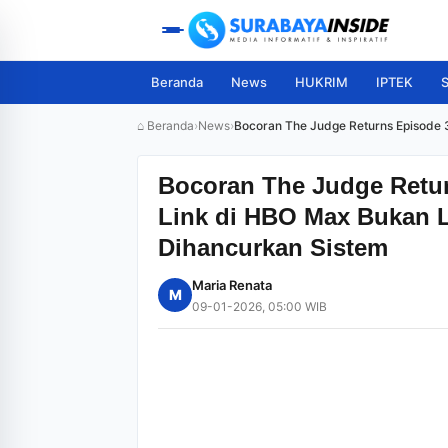
Beranda
News
HUKRIM
IPTEK
S
⌂ Beranda
›
News
›
Bocoran The Judge Returns Episode 
Bocoran The Judge Retur
Link di HBO Max Bukan L
Dihancurkan Sistem
Maria Renata
M
09-01-2026, 05:00 WIB