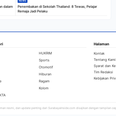
NEWS
an dalam
Penembakan di Sekolah Thailand: 8 Tewas, Pelajar
Remaja Jadi Pelaku
ri
Halaman
HUKRIM
Kontak
Tentang Kami
Sports
Syarat dan K
Otomotif
Tim Redaksi
Hiburan
Kebijakan Priv
le
Ragam
Kolom
KTA
aman resmi, dan update penting dari SurabayaInside.com disajikan dengan tampilan ce