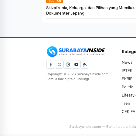
HIBURAN
Skizofrenia, Keluarga, dan Pilihan yang Memiluk
Dokumenter Jepang
Katego
News
IPTEK
Copyright © 2026 SurabayaInside.com –
EKBIS
Semua hak cipta dilindungi.
Politik
Lifesty
Tren
CEK FA
SurabayaInside.com — Berita terbaru, hal