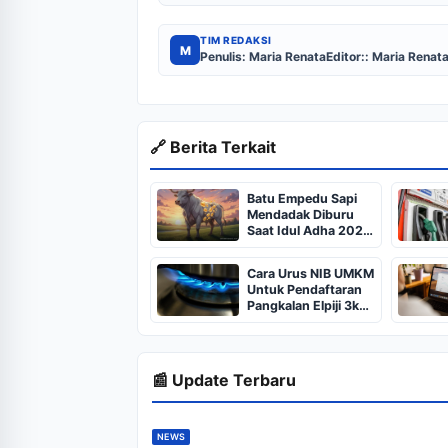
TIM REDAKSI
M
Penulis: Maria Renata
Editor:: Maria Renat
🔗 Berita Terkait
Batu Empedu Sapi
Mendadak Diburu
Saat Idul Adha 2026,
Dari Isi Perut Jadi
Komoditas Puluhan
Cara Urus NIB UMKM
Juta
Untuk Pendaftaran
Pangkalan Elpiji 3kg,
Kebijakan Baru
Penjualan LPG 3
Kilogram
📰 Update Terbaru
NEWS