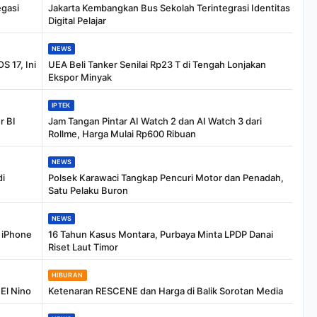
egasi
Jakarta Kembangkan Bus Sekolah Terintegrasi Identitas
Digital Pelajar
NEWS
S 17, Ini
UEA Beli Tanker Senilai Rp23 T di Tengah Lonjakan
Ekspor Minyak
IPTEK
r BI
Jam Tangan Pintar AI Watch 2 dan AI Watch 3 dari
Rollme, Harga Mulai Rp600 Ribuan
NEWS
di
Polsek Karawaci Tangkap Pencuri Motor dan Penadah,
Satu Pelaku Buron
NEWS
 iPhone
16 Tahun Kasus Montara, Purbaya Minta LPDP Danai
Riset Laut Timor
HIBURAN
 El Nino
Ketenaran RESCENE dan Harga di Balik Sorotan Media