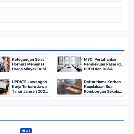
a
Ketegangan Selat
MSCI Pertahankan
Hormuz Memanas,
Pembekuan Pasar RI,
Harga Minyak Dunia
BREN dan DSSA
Dekati US$ 108
Terancam Keluar dari
Indeks
UPDATE Lowongan
Daftar Nama Korban
Kerja Terbaru Jawa
Kecelakaan Bus
Timur Januari 2025,
Rombongan Sekolah
Siapkan CV dan
dari Bali di Kota Batu:
Persyaratan
Salah Satunya Ada
Balita
NEWS