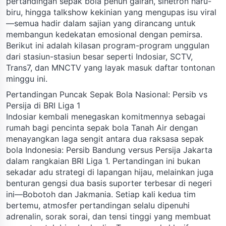
pertandingan sepak bola penuh gairah, sinetron haru-
biru, hingga talkshow kekinian yang mengupas isu viral
—semua hadir dalam sajian yang dirancang untuk
membangun kedekatan emosional dengan pemirsa.
Berikut ini adalah kilasan program-program unggulan
dari stasiun-stasiun besar seperti Indosiar, SCTV,
Trans7, dan MNCTV yang layak masuk daftar tontonan
minggu ini.
Pertandingan Puncak Sepak Bola Nasional: Persib vs
Persija di BRI Liga 1
Indosiar kembali menegaskan komitmennya sebagai
rumah bagi pencinta sepak bola Tanah Air dengan
menayangkan laga sengit antara dua raksasa sepak
bola Indonesia: Persib Bandung versus Persija Jakarta
dalam rangkaian BRI Liga 1. Pertandingan ini bukan
sekadar adu strategi di lapangan hijau, melainkan juga
benturan gengsi dua basis suporter terbesar di negeri
ini—Bobotoh dan Jakmania. Setiap kali kedua tim
bertemu, atmosfer pertandingan selalu dipenuhi
adrenalin, sorak sorai, dan tensi tinggi yang membuat