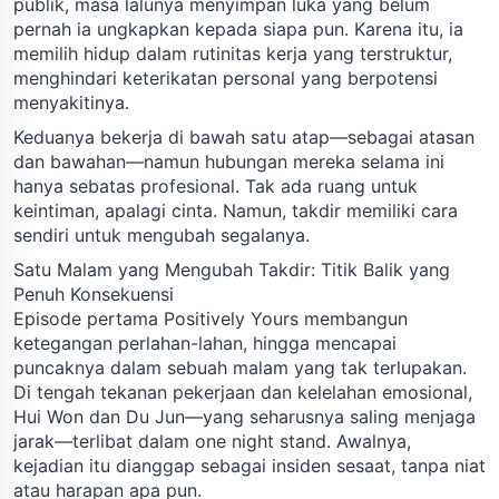
publik, masa lalunya menyimpan luka yang belum
pernah ia ungkapkan kepada siapa pun. Karena itu, ia
memilih hidup dalam rutinitas kerja yang terstruktur,
menghindari keterikatan personal yang berpotensi
menyakitinya.
Keduanya bekerja di bawah satu atap—sebagai atasan
dan bawahan—namun hubungan mereka selama ini
hanya sebatas profesional. Tak ada ruang untuk
keintiman, apalagi cinta. Namun, takdir memiliki cara
sendiri untuk mengubah segalanya.
Satu Malam yang Mengubah Takdir: Titik Balik yang
Penuh Konsekuensi
Episode pertama Positively Yours membangun
ketegangan perlahan-lahan, hingga mencapai
puncaknya dalam sebuah malam yang tak terlupakan.
Di tengah tekanan pekerjaan dan kelelahan emosional,
Hui Won dan Du Jun—yang seharusnya saling menjaga
jarak—terlibat dalam one night stand. Awalnya,
kejadian itu dianggap sebagai insiden sesaat, tanpa niat
atau harapan apa pun.