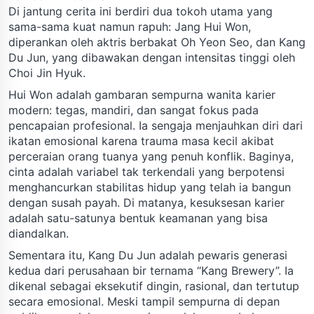
Di jantung cerita ini berdiri dua tokoh utama yang
sama-sama kuat namun rapuh: Jang Hui Won,
diperankan oleh aktris berbakat Oh Yeon Seo, dan Kang
Du Jun, yang dibawakan dengan intensitas tinggi oleh
Choi Jin Hyuk.
Hui Won adalah gambaran sempurna wanita karier
modern: tegas, mandiri, dan sangat fokus pada
pencapaian profesional. Ia sengaja menjauhkan diri dari
ikatan emosional karena trauma masa kecil akibat
perceraian orang tuanya yang penuh konflik. Baginya,
cinta adalah variabel tak terkendali yang berpotensi
menghancurkan stabilitas hidup yang telah ia bangun
dengan susah payah. Di matanya, kesuksesan karier
adalah satu-satunya bentuk keamanan yang bisa
diandalkan.
Sementara itu, Kang Du Jun adalah pewaris generasi
kedua dari perusahaan bir ternama “Kang Brewery”. Ia
dikenal sebagai eksekutif dingin, rasional, dan tertutup
secara emosional. Meski tampil sempurna di depan