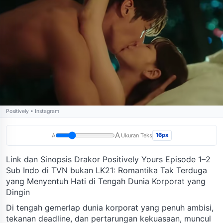
Positively • Instagram
A
16px
A
Ukuran Teks
Link dan Sinopsis Drakor Positively Yours Episode 1–2
Sub Indo di TVN bukan LK21: Romantika Tak Terduga
yang Menyentuh Hati di Tengah Dunia Korporat yang
Dingin
Di tengah gemerlap dunia korporat yang penuh ambisi,
tekanan deadline, dan pertarungan kekuasaan, muncul