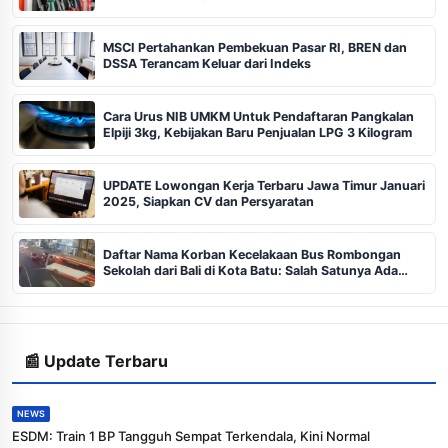
MSCI Pertahankan Pembekuan Pasar RI, BREN dan
DSSA Terancam Keluar dari Indeks
Cara Urus NIB UMKM Untuk Pendaftaran Pangkalan
Elpiji 3kg, Kebijakan Baru Penjualan LPG 3 Kilogram
UPDATE Lowongan Kerja Terbaru Jawa Timur Januari
2025, Siapkan CV dan Persyaratan
Daftar Nama Korban Kecelakaan Bus Rombongan
Sekolah dari Bali di Kota Batu: Salah Satunya Ada
Balita
📰 Update Terbaru
NEWS
ESDM: Train 1 BP Tangguh Sempat Terkendala, Kini Normal