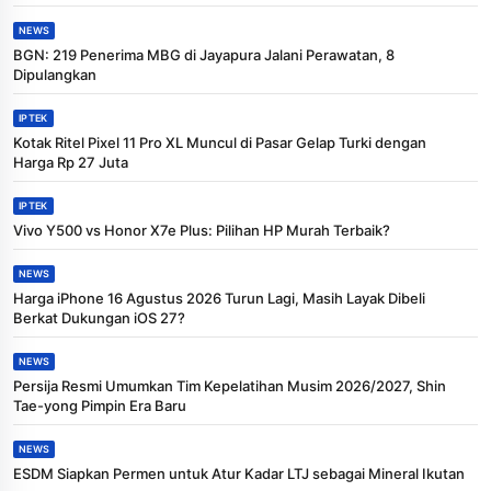
NEWS
BGN: 219 Penerima MBG di Jayapura Jalani Perawatan, 8
Dipulangkan
IPTEK
Kotak Ritel Pixel 11 Pro XL Muncul di Pasar Gelap Turki dengan
Harga Rp 27 Juta
IPTEK
Vivo Y500 vs Honor X7e Plus: Pilihan HP Murah Terbaik?
NEWS
Harga iPhone 16 Agustus 2026 Turun Lagi, Masih Layak Dibeli
Berkat Dukungan iOS 27?
NEWS
Persija Resmi Umumkan Tim Kepelatihan Musim 2026/2027, Shin
Tae-yong Pimpin Era Baru
NEWS
ESDM Siapkan Permen untuk Atur Kadar LTJ sebagai Mineral Ikutan