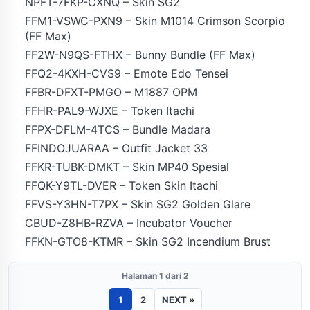
NPFT-7FKP-CXNQ – Skin SG2
FFM1-VSWC-PXN9 – Skin M1014 Crimson Scorpio
(FF Max)
FF2W-N9QS-FTHX – Bunny Bundle (FF Max)
FFQ2-4KXH-CVS9 – Emote Edo Tensei
FFBR-DFXT-PMGO – M1887 OPM
FFHR-PAL9-WJXE – Token Itachi
FFPX-DFLM-4TCS – Bundle Madara
FFINDOJUARAA – Outfit Jacket 33
FFKR-TUBK-DMKT – Skin MP40 Spesial
FFQK-Y9TL-DVER – Token Skin Itachi
FFVS-Y3HN-T7PX – Skin SG2 Golden Glare
CBUD-Z8HB-RZVA – Incubator Voucher
FFKN-GTO8-KTMR – Skin SG2 Incendium Brust
Halaman 1 dari 2
1
2
NEXT »