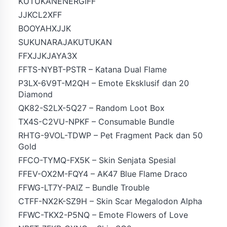
KUTUKANENERGIFF
JJKCL2XFF
BOOYAHXJJK
SUKUNARAJAKUTUKAN
FFXJJKJAYA3X
FFTS-NYBT-PSTR – Katana Dual Flame
P3LX-6V9T-M2QH – Emote Eksklusif dan 20
Diamond
QK82-S2LX-5Q27 – Random Loot Box
TX4S-C2VU-NPKF – Consumable Bundle
RHTG-9VOL-TDWP – Pet Fragment Pack dan 50
Gold
FFCO-TYMQ-FX5K – Skin Senjata Spesial
FFEV-OX2M-FQY4 – AK47 Blue Flame Draco
FFWG-LT7Y-PAIZ – Bundle Trouble
CTFF-NX2K-SZ9H – Skin Scar Megalodon Alpha
FFWC-TKX2-P5NQ – Emote Flowers of Love