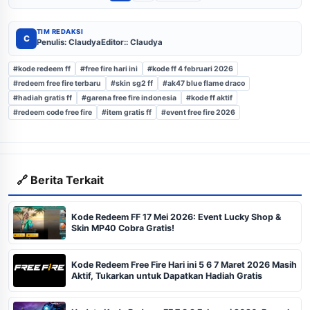
TIM REDAKSI
C
Penulis: Claudya
Editor:: Claudya
#kode redeem ff
#free fire hari ini
#kode ff 4 februari 2026
#redeem free fire terbaru
#skin sg2 ff
#ak47 blue flame draco
#hadiah gratis ff
#garena free fire indonesia
#kode ff aktif
#redeem code free fire
#item gratis ff
#event free fire 2026
🔗 Berita Terkait
Kode Redeem FF 17 Mei 2026: Event Lucky Shop &
Skin MP40 Cobra Gratis!
Kode Redeem Free Fire Hari ini 5 6 7 Maret 2026 Masih
Aktif, Tukarkan untuk Dapatkan Hadiah Gratis