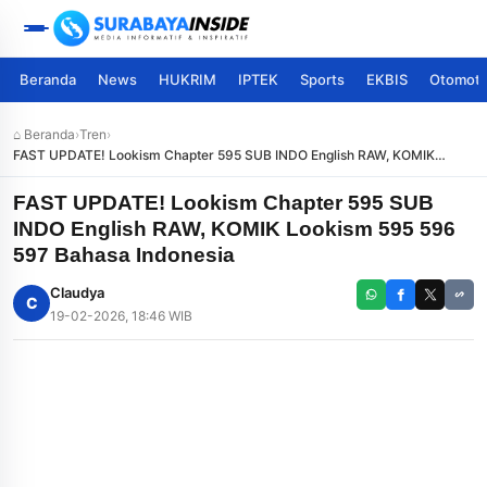
Beranda
News
HUKRIM
IPTEK
Sports
EKBIS
Otomoti
⌂ Beranda
›
Tren
›
FAST UPDATE! Lookism Chapter 595 SUB INDO English RAW, KOMIK
Lookism 595 596 597 Bahasa Indonesia
FAST UPDATE! Lookism Chapter 595 SUB
INDO English RAW, KOMIK Lookism 595 596
597 Bahasa Indonesia
Claudya
C
19-02-2026, 18:46 WIB