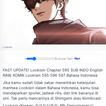
Lookism
A
16px
A
Ukuran Teks
FAST UPDATE! Lookism Chapter 595 SUB INDO English
RAW, KOMIK Lookism 595 596 597 Bahasa Indonesia
Jika kamu sudah tidak sabar menantikan kelanjutan
manhwa
Lookism
dalam Bahasa Indonesia, kamu bisa
mendapatkan spoiler, jadwal rilis, dan link bacanya di
sini. Tak perlu mencarinya di Shinigami atau Komikcast.
Lookism
(Korean: 외모지상주의; RR: Oemojisangjui)