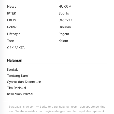
News
HUKRIM
IPTEK
Sports
EKBIS
Otomotif
Politik
Hiburan
Lifestyle
Ragam
Tren
Kolom
CEK FAKTA
Halaman
Kontak
Tentang Kami
Syarat dan Ketentuan
Tim Redaksi
Kebijakan Privasi
SurabayaInside.com — Berita terbaru, halaman resmi, dan update penting
dari SurabayaInside.com disajikan dengan tampilan cepat dan rapi untuk