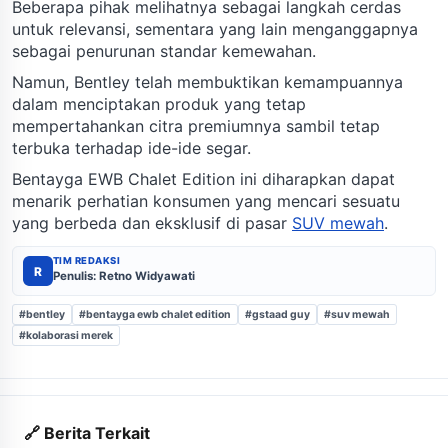
Beberapa pihak melihatnya sebagai langkah cerdas
untuk relevansi, sementara yang lain menganggapnya
sebagai penurunan standar kemewahan.
Namun, Bentley telah membuktikan kemampuannya
dalam menciptakan produk yang tetap
mempertahankan citra premiumnya sambil tetap
terbuka terhadap ide-ide segar.
Bentayga EWB Chalet Edition ini diharapkan dapat
menarik perhatian konsumen yang mencari sesuatu
yang berbeda dan eksklusif di pasar
SUV mewah
.
TIM REDAKSI
R
Penulis: Retno Widyawati
#bentley
#bentayga ewb chalet edition
#gstaad guy
#suv mewah
#kolaborasi merek
🔗 Berita Terkait