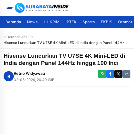
Beranda
News
HUKRIM
IPTEK
Sports
EKBIS
Otomoti
⌂ Beranda
›
IPTEK
›
Hisense Luncurkan TV U7SE 4K Mini-LED di India dengan Panel 144Hz
hingga 100 Inci
Hisense Luncurkan TV U7SE 4K Mini-LED di
India dengan Panel 144Hz hingga 100 Inci
Retno Widyawati
R
02-06-2026, 20:40 WIB