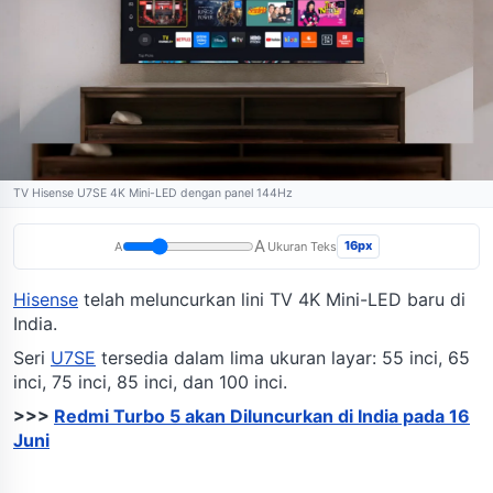
TV Hisense U7SE 4K Mini-LED dengan panel 144Hz
A
16px
A
Ukuran Teks
Hisense
telah meluncurkan lini TV 4K Mini-LED baru di
India.
Seri
U7SE
tersedia dalam lima ukuran layar: 55 inci, 65
inci, 75 inci, 85 inci, dan 100 inci.
>>>
Redmi Turbo 5 akan Diluncurkan di India pada 16
Juni