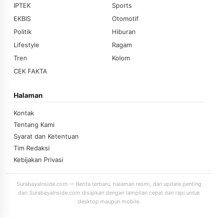
IPTEK
Sports
EKBIS
Otomotif
Politik
Hiburan
Lifestyle
Ragam
Tren
Kolom
CEK FAKTA
Halaman
Kontak
Tentang Kami
Syarat dan Ketentuan
Tim Redaksi
Kebijakan Privasi
SurabayaInside.com — Berita terbaru, halaman resmi, dan update penting
dari SurabayaInside.com disajikan dengan tampilan cepat dan rapi untuk
desktop maupun mobile.