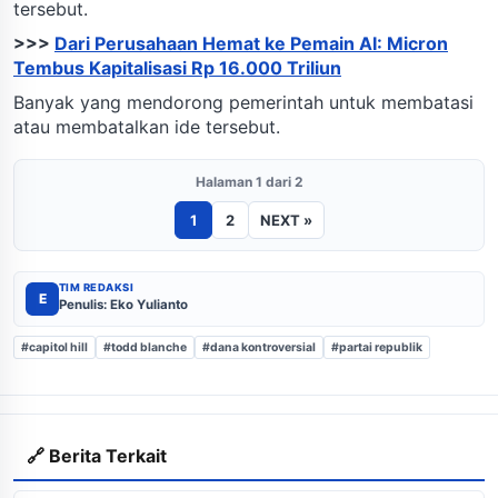
tersebut.
>>>
Dari Perusahaan Hemat ke Pemain AI: Micron
Tembus Kapitalisasi Rp 16.000 Triliun
Banyak yang mendorong pemerintah untuk membatasi
atau membatalkan ide tersebut.
Halaman 1 dari 2
1
2
NEXT »
TIM REDAKSI
E
Penulis: Eko Yulianto
#capitol hill
#todd blanche
#dana kontroversial
#partai republik
🔗 Berita Terkait