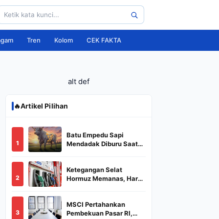
agam
Tren
Kolom
CEK FAKTA
alt def
🔥
Artikel Pilihan
Batu Empedu Sapi
1
Mendadak Diburu Saat
Idul Adha 2026, Dari Isi
Perut Jadi Komoditas
Ketegangan Selat
Puluhan Juta
2
Hormuz Memanas, Harga
Minyak Dunia Dekati
US$ 108
MSCI Pertahankan
3
Pembekuan Pasar RI,