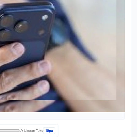
A
16px
Ukuran Teks