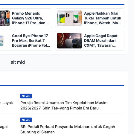
Promo Menarik:
Apple Naikkan Nilai
Galaxy S26 Ultra,
Tukar Tambah untuk
iPhone 17 Pro, dan
iPhone, Watch, Mac,
Xiaomi 17 Ultra
dan iPad
Diskon Besar
Good Bye iPhone 17
Apple Gagal Dapat
Pro Max, Berikut 7
DRAM Murah dari
Bocoran iPhone Fold
CXMT, Tawaran
Ini Siap Mencuri
Ditolak
Perhatian
alt mid
NEWS
h Layak
Persija Resmi Umumkan Tim Kepelatihan Musim
2026/2027, Shin Tae-yong Pimpin Era Baru
NEWS
agai
BRI Peduli Perkuat Posyandu Matahari untuk Cegah
Stunting di Sleman