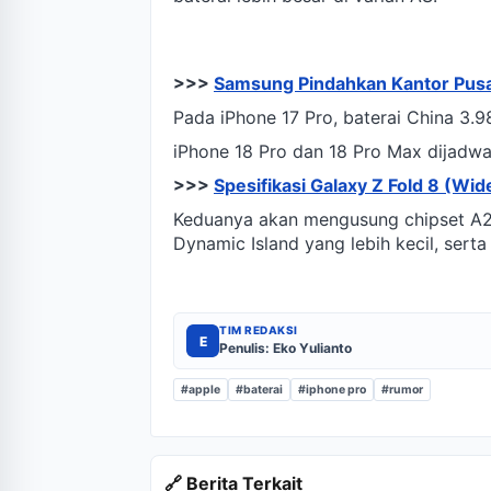
>>>
Samsung Pindahkan Kantor Pusa
Pada iPhone 17 Pro, baterai China 3
iPhone 18 Pro dan 18 Pro Max dijadw
>>>
Spesifikasi Galaxy Z Fold 8 (Wid
Keduanya akan mengusung chipset A20
Dynamic Island yang lebih kecil, serta
TIM REDAKSI
E
Penulis: Eko Yulianto
#apple
#baterai
#iphone pro
#rumor
🔗 Berita Terkait