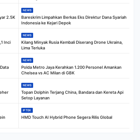
NEWS
yar 2.5K
Bareskrim Limpahkan Berkas Eks Direktur Dana Syariah
Indonesia ke Kejari Depok
NEWS
1 Inci
Kilang Minyak Rusia Kembali Diserang Drone Ukraina,
Lima Terluka
NEWS
 Data
Polda Metro Jaya Kerahkan 1.200 Personel Amankan
Chelsea vs AC Milan di GBK
NEWS
Leher
Topan Dolphin Terjang China, Bandara dan Kereta Api
Setop Layanan
IPTEK
ein
HMD Touch AI Hybrid Phone Segera Rilis Global