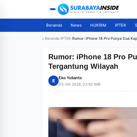
Beranda
News
HUKRIM
IPTEK
S
⌂ Beranda
›
IPTEK
›
Rumor: iPhone 18 Pro Punya Dua Kap
Rumor: iPhone 18 Pro Pu
Tergantung Wilayah
Eko Yulianto
E
03-06-2026, 03:50 WIB