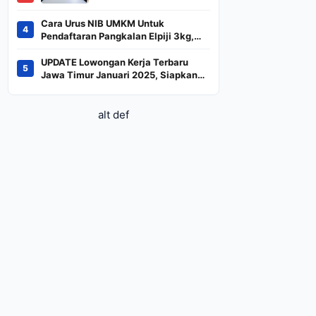
BREN dan DSSA
Terancam Keluar dari
Cara Urus NIB UMKM Untuk
4
Indeks
Pendaftaran Pangkalan Elpiji 3kg,
Kebijakan Baru Penjualan LPG 3
Kilogram
UPDATE Lowongan Kerja Terbaru
5
Jawa Timur Januari 2025, Siapkan
CV dan Persyaratan
alt def