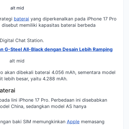
alt mid
rategi
baterai
yang diperkenalkan pada iPhone 17 Pro
i disebut memiliki kapasitas baterai berbeda
Digital Chat Station.
n G-Steel All-Black dengan Desain Lebih Ramping
alt mid
ro akan dibekali baterai 4.056 mAh, sementara model
it lebih besar, yaitu 4.288 mAh.
aterai
ada lini iPhone 17 Pro. Perbedaan ini disebabkan
 model China, sedangkan model AS hanya
langan baki SIM memungkinkan
Apple
memasang