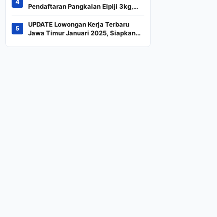
4
Indeks
Pendaftaran Pangkalan Elpiji 3kg,
Kebijakan Baru Penjualan LPG 3
Kilogram
UPDATE Lowongan Kerja Terbaru
5
Jawa Timur Januari 2025, Siapkan
CV dan Persyaratan