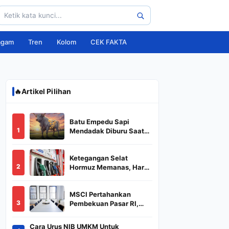
agam
Tren
Kolom
CEK FAKTA
🔥
Artikel Pilihan
Batu Empedu Sapi
1
Mendadak Diburu Saat
Idul Adha 2026, Dari Isi
Perut Jadi Komoditas
Ketegangan Selat
Puluhan Juta
2
Hormuz Memanas, Harga
Minyak Dunia Dekati
US$ 108
MSCI Pertahankan
3
Pembekuan Pasar RI,
BREN dan DSSA
Terancam Keluar dari
Cara Urus NIB UMKM Untuk