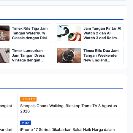
Timex Rilis Tiga Jam
Jam Tangan Pintar AI
Tangan Waterbury
Watch 2 dan AI
Classic dengan Dial
Watch 3 dari Rollme,
Bertekstur
Harga Mulai Rp600
Ribuan
Timex Luncurkan
Timex Rilis Dua Jam
Jam Tangan Dress
Tangan Weekender
Vintage dengan
New England
Desain Persegi
Chronograph di AS
Panjang dan Tali
Kulit
HIBURAN
rangkat
Sinopsis Chaos Walking, Bioskop Trans TV 8 Agustus
2026
IPTEK
ar dari
iPhone 17 Series Dikabarkan Bakal Naik Harga dalam