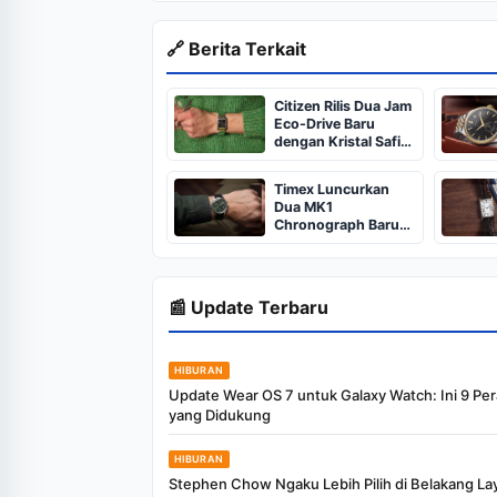
🔗 Berita Terkait
Citizen Rilis Dua Jam
Eco-Drive Baru
dengan Kristal Safir
dan Kotak Persegi
Panjang
Timex Luncurkan
Dua MK1
Chronograph Baru
dengan Dial Sunray
dan Strap Kulit
📰 Update Terbaru
HIBURAN
Update Wear OS 7 untuk Galaxy Watch: Ini 9 Pe
yang Didukung
HIBURAN
Stephen Chow Ngaku Lebih Pilih di Belakang Lay