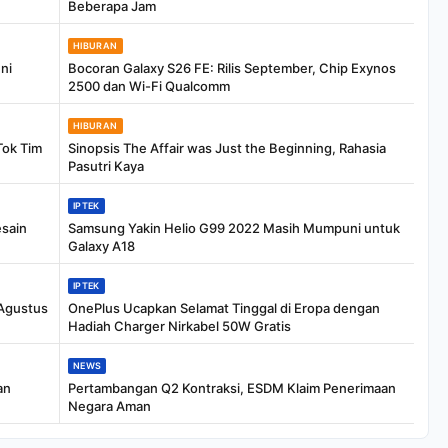
Beberapa Jam
HIBURAN
ni
Bocoran Galaxy S26 FE: Rilis September, Chip Exynos
2500 dan Wi-Fi Qualcomm
HIBURAN
Tok Tim
Sinopsis The Affair was Just the Beginning, Rahasia
Pasutri Kaya
IPTEK
sain
Samsung Yakin Helio G99 2022 Masih Mumpuni untuk
Galaxy A18
IPTEK
 Agustus
OnePlus Ucapkan Selamat Tinggal di Eropa dengan
Hadiah Charger Nirkabel 50W Gratis
NEWS
an
Pertambangan Q2 Kontraksi, ESDM Klaim Penerimaan
Negara Aman