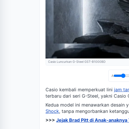
Casio Luncurkan G-Steel GST-B1000BD
A
Casio kembali memperkuat lini
jam ta
terbaru dari seri G-Steel, yakni Ca
Kedua model ini menawarkan desain y
Shock
, tanpa mengorbankan ketanggu
>>>
Jejak Brad Pitt di Anak-anakny