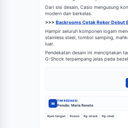
Dari sisi desain, Casio mengusung ko
modern dan berkelas.
>>>
Backrooms Cetak Rekor Debut Bo
Hampir seluruh komponen logam mendap
stainless steel, tombol samping, mah
luar.
Pendekatan desain ini menciptakan tam
G-Shock terpampang jelas pada bezel, 
TIM REDAKSI
M
Penulis: Maria Renata
#jam tangan
#casio
#g-shock
#g-steel