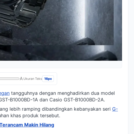
A
16px
Ukuran Teks
ngan
tangguhnya dengan menghadirkan dua model
sio GST-B1000BD-1A dan Casio GST-B1000BD-2A.
ang lebih ramping dibandingkan kebanyakan seri
G-
han khas produk tersebut.
a Terancam Makin Hilang