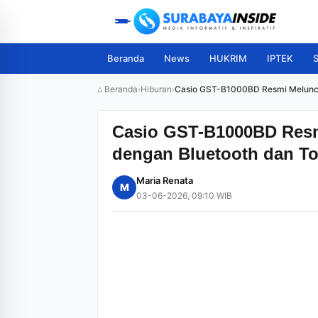
Beranda
News
HUKRIM
IPTEK
S
⌂ Beranda
›
Hiburan
›
Casio GST-B1000BD Resmi Meluncur
Casio GST-B1000BD Resmi
dengan Bluetooth dan To
Maria Renata
M
03-06-2026, 09:10 WIB