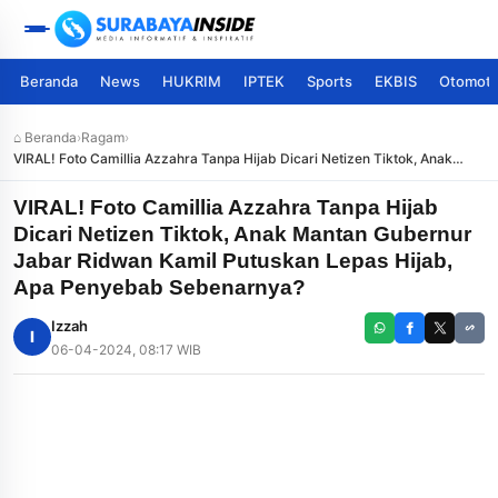
Beranda
News
HUKRIM
IPTEK
Sports
EKBIS
Otomoti
⌂ Beranda
›
Ragam
›
VIRAL! Foto Camillia Azzahra Tanpa Hijab Dicari Netizen Tiktok, Anak
Mantan Gubernur Jabar Ridwan Kamil Putuskan Lepas Hijab, Apa
Penyebab Sebenarnya?
VIRAL! Foto Camillia Azzahra Tanpa Hijab
Dicari Netizen Tiktok, Anak Mantan Gubernur
Jabar Ridwan Kamil Putuskan Lepas Hijab,
Apa Penyebab Sebenarnya?
Izzah
I
06-04-2024, 08:17 WIB