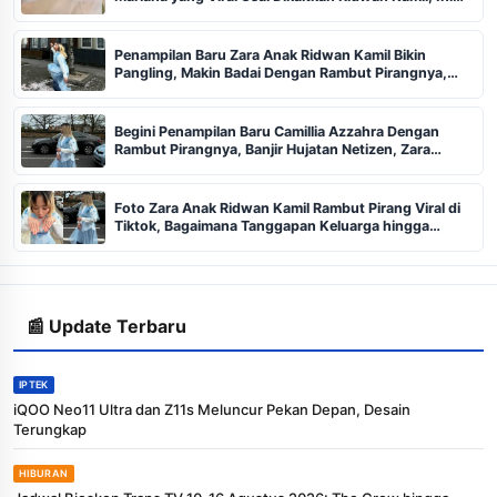
faktanya
Penampilan Baru Zara Anak Ridwan Kamil Bikin
Pangling, Makin Badai Dengan Rambut Pirangnya,
Begini Komentar Sinis Netizen
Begini Penampilan Baru Camillia Azzahra Dengan
Rambut Pirangnya, Banjir Hujatan Netizen, Zara
Tanggapi: Gais Komen
Foto Zara Anak Ridwan Kamil Rambut Pirang Viral di
Tiktok, Bagaimana Tanggapan Keluarga hingga
Komentarnya Usai Banjir Pro dan Kontra di Kolom IG?
📰 Update Terbaru
IPTEK
iQOO Neo11 Ultra dan Z11s Meluncur Pekan Depan, Desain
Terungkap
HIBURAN