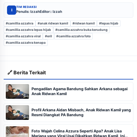
TIM REDAKSI
I
Penulis: Izzah
Editor:: Izzah
#camillia azzahra
#anak ridwan kamil
#ridwan kamil
#lepas hijab
#camillia azzahra lepas hijab
#camillia azzahra buka kerudung
#camillia azzahra viral
#eril
#camillia azzahra foto
#camillia azzahra kenapa
🔗 Berita Terkait
Pengadilan Agama Bandung Sahkan Arkana sebagai
Anak Ridwan Kamil
Profil Arkana Aidan Misbach, Anak Ridwan Kamil yang
Resmi Diangkat PA Bandung
Foto Wajah Celina Azzura Seperti Apa? Anak Lisa
Mariana yang Viral Usai Dikaitkan Ridwan Kamil, Ini