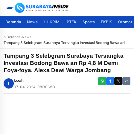
Beranda
News
HUKRIM
IPTEK
Sports
EKBIS
Otomoti
⌂ Beranda
›
News
›
Tampang 3 Selebgram Surabaya Tersangka Investasi Bodong Bawa ari Rp
4,8 M Demi Foya-foya, Alexa Dewi Warga Jombang
Tampang 3 Selebgram Surabaya Tersangka
Investasi Bodong Bawa ari Rp 4,8 M Demi
Foya-foya, Alexa Dewi Warga Jombang
Izzah
I
07-04-2024, 08:30 WIB