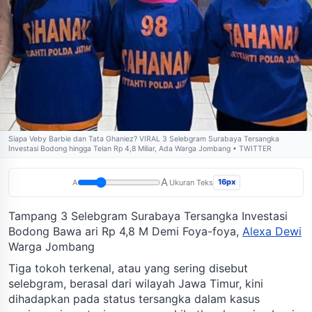
Siapa Veby Barbie dan Tata Ghaniez? VIRAL 3 Selebgram Surabaya Tersangka
Investasi Bodong hingga Telan Rp 4,8 Miliar, Ada Warga Jombang • TWITTER
A
16px
A
Ukuran Teks
Tampang 3 Selebgram Surabaya Tersangka Investasi
Bodong Bawa ari Rp 4,8 M Demi Foya-foya,
Alexa Dewi
Warga Jombang
Tiga tokoh terkenal, atau yang sering disebut
selebgram, berasal dari wilayah Jawa Timur, kini
dihadapkan pada status tersangka dalam kasus