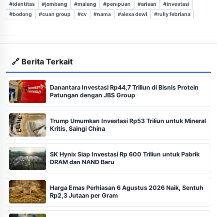
#identitas
#jombang
#malang
#penipuan
#arisan
#investasi
#bodong
#cuan group
#cv
#nama
#alexa dewi
#rully febriana
🔗 Berita Terkait
Danantara Investasi Rp44,7 Triliun di Bisnis Protein
Patungan dengan JBS Group
Trump Umumkan Investasi Rp53 Triliun untuk Mineral
Kritis, Saingi China
SK Hynix Siap Investasi Rp 600 Triliun untuk Pabrik
DRAM dan NAND Baru
Harga Emas Perhiasan 6 Agustus 2026 Naik, Sentuh
Rp2,3 Jutaan per Gram