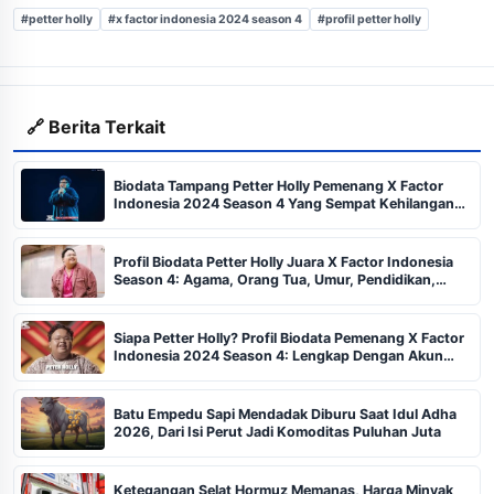
#petter holly
#x factor indonesia 2024 season 4
#profil petter holly
🔗 Berita Terkait
Biodata Tampang Petter Holly Pemenang X Factor
Indonesia 2024 Season 4 Yang Sempat Kehilangan
suaranya, Ada Apa?
Profil Biodata Petter Holly Juara X Factor Indonesia
Season 4: Agama, Orang Tua, Umur, Pendidikan,
Hingga Akun Sosmed IG
Siapa Petter Holly? Profil Biodata Pemenang X Factor
Indonesia 2024 Season 4: Lengkap Dengan Akun
Instagram dan Agama
Batu Empedu Sapi Mendadak Diburu Saat Idul Adha
2026, Dari Isi Perut Jadi Komoditas Puluhan Juta
Ketegangan Selat Hormuz Memanas, Harga Minyak