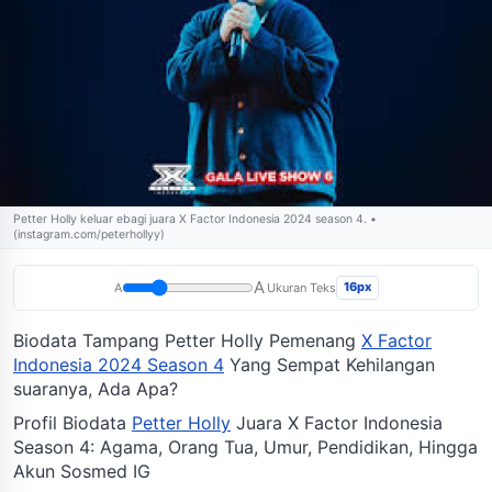
Petter Holly keluar ebagi juara X Factor Indonesia 2024 season 4. •
(instagram.com/peterhollyy)
A
16px
A
Ukuran Teks
Biodata Tampang Petter Holly Pemenang
X Factor
Indonesia 2024 Season 4
Yang Sempat Kehilangan
suaranya, Ada Apa?
Profil Biodata
Petter Holly
Juara X Factor Indonesia
Season 4: Agama, Orang Tua, Umur, Pendidikan, Hingga
Akun Sosmed IG